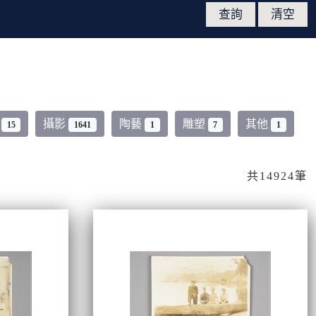
類
攝影
陶藝
雕塑
其他
15
1641
1
7
1
共14924筆