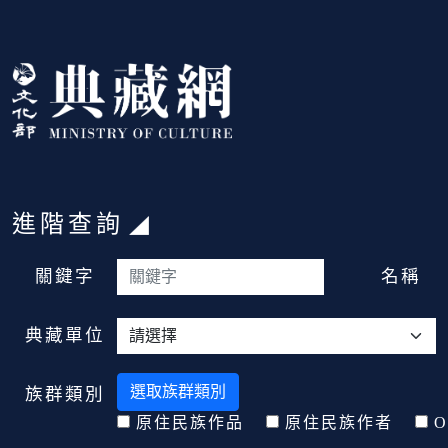
跳到主要內容
:::
進階查詢
:::
關鍵字
名稱
典藏單位
選取族群類別
族群類別
原住民族作品
原住民族作者
O