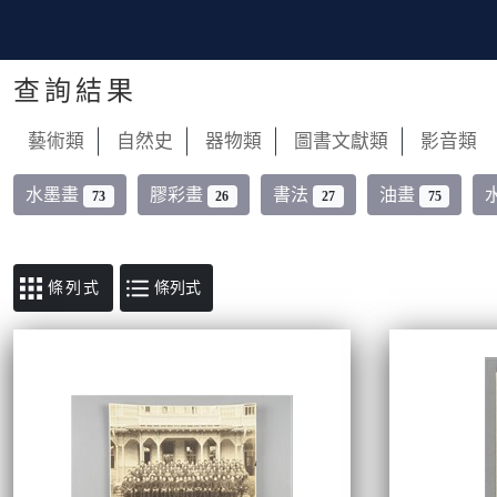
查詢結果
藝術類
自然史
器物類
圖書文獻類
影音類
水墨畫
膠彩畫
書法
油畫
73
26
27
75
條列式