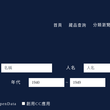
分類瀏
首頁
藏品查詢
人名
年代
~
penData
創用CC應用