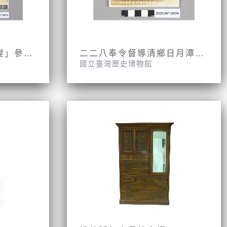
屏東市警局「三四事變」參與戡亂人員合影照片
二二八奉令督導清鄉日月潭留影黑白照片
國立臺灣歷史博物館