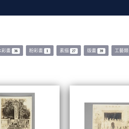
水彩畫
粉彩畫
素描
版畫
工藝
36
1
27
39