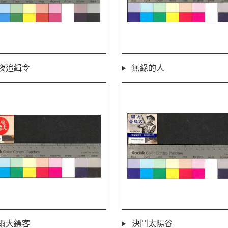
夜追緝令
無緣的人
雨大鏢客
決鬥太陽谷