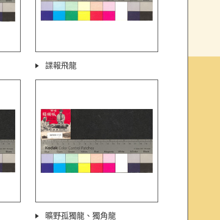
諜報飛龍
曠野孤獨龍、獨角龍