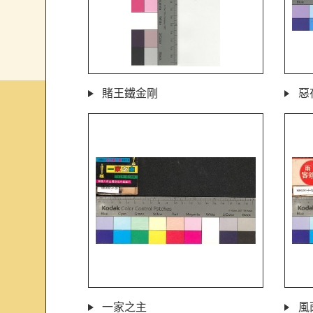
賭王鐵金剛
惡
一家之主
風