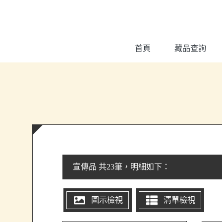
跳到主要內容
:::
首頁
藏品查詢
:::
宣傳品 共23筆，明細如下：