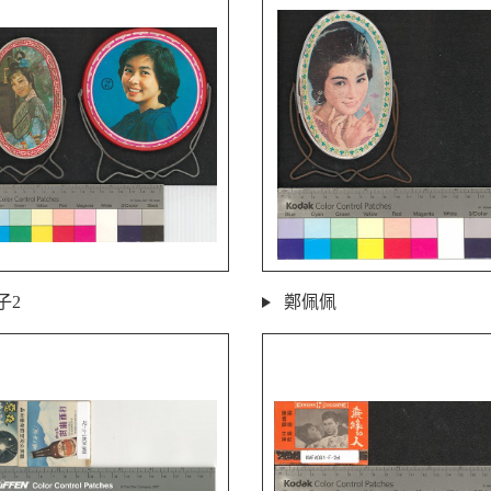
子2
鄭佩佩