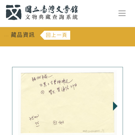
跳到主要內容
:::
藏品資訊
回上一頁
:::