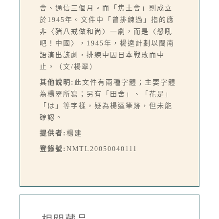
會、通信三個月。而「焦土會」則成立
於1945年。文件中「曾排練過」指的應
非〈豬八戒做和尚〉一劇，而是〈怒吼
吧！中國〉，1945年，楊逵計劃以閩南
語演出該劇，排練中因日本戰敗而中
止。（文/楊翠）
其他說明:
此文件有兩種字體；主要字體
為楊翠所寫；另有「田舍」、「花是」
「は」等字樣，疑為楊逵筆跡，但未能
確認。
提供者:
楊建
登錄號:
NMTL20050040111