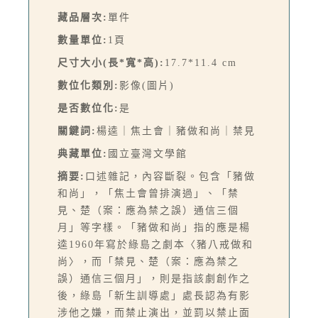
藏品層次:
單件
數量單位:
1頁
尺寸大小(長*寬*高):
17.7*11.4 cm
數位化類別:
影像(圖片)
是否數位化:
是
關鍵詞:
楊逵｜焦土會｜豬做和尚｜禁見
典藏單位:
國立臺灣文學館
摘要:
口述雜記，內容斷裂。包含「豬做
和尚」，「焦土會曾排演過」、「禁
見、楚（案：應為禁之誤）通信三個
月」等字樣。「豬做和尚」指的應是楊
逵1960年寫於綠島之劇本〈豬八戒做和
尚〉，而「禁見、楚（案：應為禁之
誤）通信三個月」，則是指該劇創作之
後，綠島「新生訓導處」處長認為有影
涉他之嫌，而禁止演出，並罰以禁止面