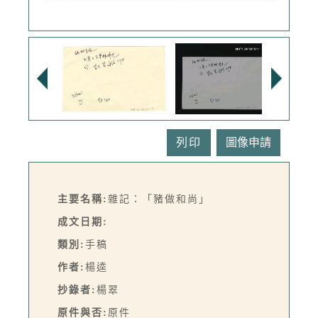
列印
主要名稱:
雜記：「豬做和尚」
成文日期:
類別:
手稿
作者:
楊逵
抄錄者:
楊翠
原件與否:
原件