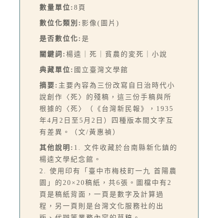
數量單位:
8頁
數位化類別:
影像(圖片)
是否數位化:
是
關鍵詞:
楊逵｜死｜貧農的変死｜小說
典藏單位:
國立臺灣文學館
摘要:
主要內容為三份改寫自日治時代小
說創作〈死〉的殘稿，這三份手稿與所
根據的〈死〉（《台灣新民報》，1935
年4月2日至5月2日）四種版本間文字互
有差異。（文/黃惠禎）
其他說明:
1. 文件收藏於台南縣新化鎮的
楊逵文學紀念館。
2. 使用印有「臺中市梅枝町一九 首陽農
園」的20×20稿紙，共6張。圖檔中有2
頁是稿紙背面，一頁是數字及計算過
程，另一頁則是台灣文化服務社的出
版、代辦等業務內容的草稿。