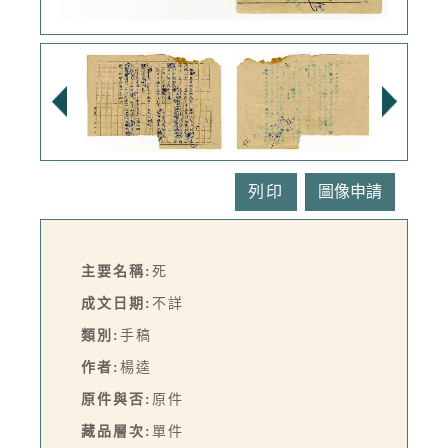
列印
主要名稱:
死
成文日期:
不詳
類別:
手稿
作者:
楊逵
原件與否:
原件
藏品層次:
單件