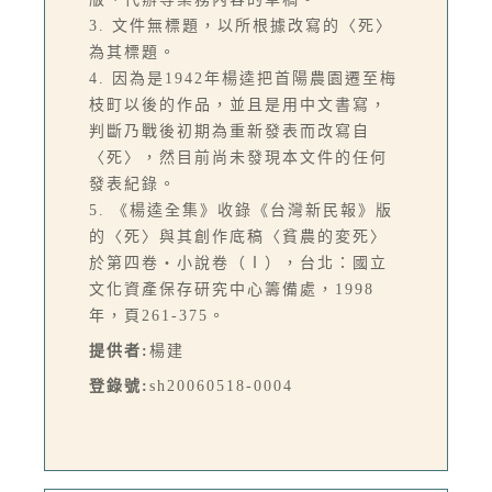
3. 文件無標題，以所根據改寫的〈死〉
為其標題。
4. 因為是1942年楊逵把首陽農園遷至梅
枝町以後的作品，並且是用中文書寫，
判斷乃戰後初期為重新發表而改寫自
〈死〉，然目前尚未發現本文件的任何
發表紀錄。
5. 《楊逵全集》收錄《台灣新民報》版
的〈死〉與其創作底稿〈貧農的変死〉
於第四卷‧小說卷（Ⅰ），台北：國立
文化資產保存研究中心籌備處，1998
年，頁261-375。
提供者:
楊建
登錄號:
sh20060518-0004