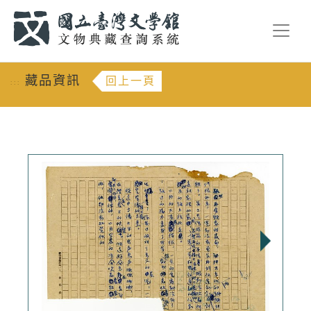
跳到主要內容
:::
藏品資訊
回上一頁
:::