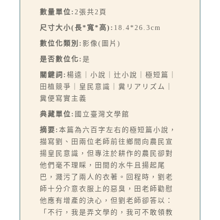
數量單位:
2張共2頁
尺寸大小(長*寬*高):
18.4*26.3cm
數位化類別:
影像(圖片)
是否數位化:
是
關鍵詞:
楊逵｜小說｜辻小說｜極短篇｜
田植競爭｜皇民意識｜糞リアリズム｜
糞便寫實主義
典藏單位:
國立臺灣文學館
摘要:
本篇為六百字左右的極短篇小說，
描寫劉、田兩位老師前往鄉間向農民宣
揚皇民意識，但專注於耕作的農民卻對
他們毫不理睬，田間的水牛且揚起尾
巴，濺污了兩人的衣著。回程時，劉老
師十分介意衣服上的惡臭，田老師勸慰
他應有增產的決心，但劉老師卻答以：
「不行，我是弄文學的，我可不敢領教