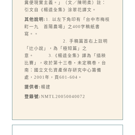
糞便現實主義。」（文／陳明柔）註：
引文自《楊逵全集》涂翠花譯文。
其他說明:
1. 以左下角印有「台中市梅枝
町一九 首陽農場」之400字稿紙書
寫。。
2. 手稿篇首右上註明
「辻小說」，為「極短篇」之
意。 3.《楊逵全集》譯為「插秧
比賽」，收於第十三卷‧未定稿卷，台
南：國立文化資產保存研究中心籌備
處，2001年，頁601-604。
提供者:
楊建
登錄號:
NMTL20050040072