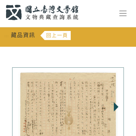
跳到主要內容
:::
藏品資訊
回上一頁
:::