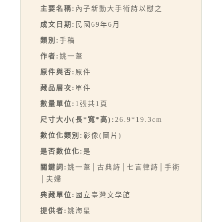
主要名稱:
內子新動大手術詩以慰之
成文日期:
民國69年6月
類別:
手稿
作者:
姚一葦
原件與否:
原件
藏品層次:
單件
數量單位:
1張共1頁
尺寸大小(長*寬*高):
26.9*19.3cm
數位化類別:
影像(圖片)
是否數位化:
是
關鍵詞:
姚一葦│古典詩│七言律詩│手術
│夫婦
典藏單位:
國立臺灣文學館
提供者:
姚海星