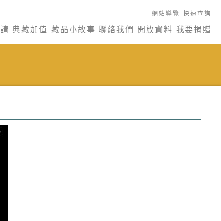
網站導覽
快速查詢
申請
典藏加值
藏品小故事
聯絡我們
開放資料
我要捐贈