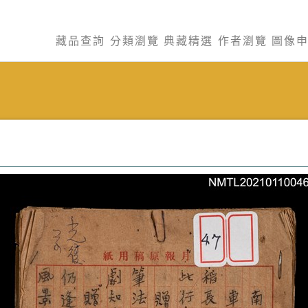
藏品查詢
分類瀏覽
典藏精選
作者瀏覽
圖像