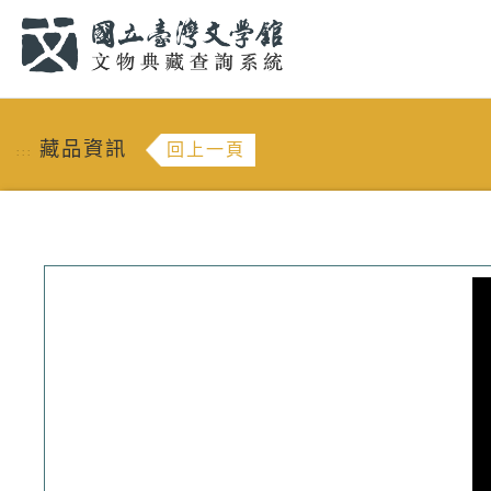
跳到主要內容
:::
藏品資訊
回上一頁
:::