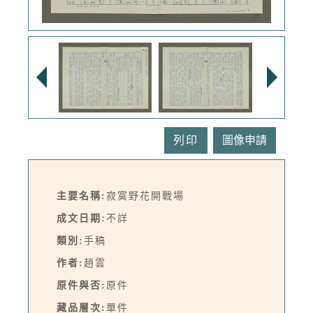
列印
主要名稱:
寂寞野花開戰場
成文日期:
不詳
類別:
手稿
作者:
趙雲
原件與否:
原件
藏品層次:
單件