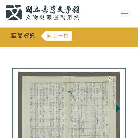
跳到主要內容
:::
藏品資訊
回上一頁
:::