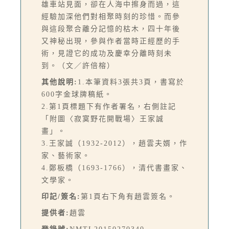
雄車站見面，卻在人海中擦身而過，這
經驗加深他們對相聚時刻的珍惜。而參
與這段聚合離分記憶的枯木，四十年後
又神秘出現，參與作者當時正經歷的手
術，見證它的成功及慶幸分離時刻未
到。（文／許倍榕）
其他說明:
1.本筆資料3張共3頁，書寫於
600字金球牌稿紙。
2.第1頁標題下有作者署名，右側註記
「附圖〈寂寞野花開戰場〉王家誠
畫」。
3.王家誠（1932-2012），趙雲夫婿，作
家、藝術家。
4.鄭板橋（1693-1766），清代書畫家、
文學家。
印記/簽名:
第1頁右下角有趙雲簽名。
提供者:
趙雲