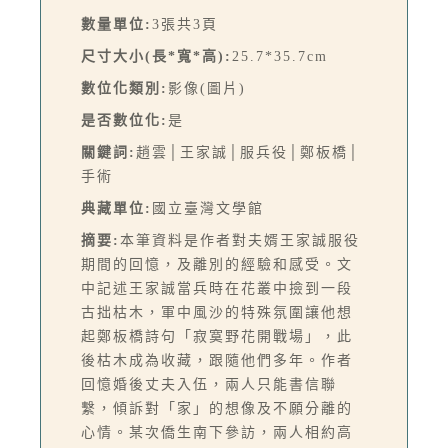
數量單位:
3張共3頁
尺寸大小(長*寬*高):
25.7*35.7cm
數位化類別:
影像(圖片)
是否數位化:
是
關鍵詞:
趙雲│王家誠│服兵役│鄭板橋│
手術
典藏單位:
國立臺灣文學館
摘要:
本筆資料是作者對夫婿王家誠服役
期間的回憶，及離別的經驗和感受。文
中記述王家誠當兵時在花叢中撿到一段
古拙枯木，軍中風沙的特殊氛圍讓他想
起鄭板橋詩句「寂寞野花開戰場」，此
後枯木成為收藏，跟隨他們多年。作者
回憶婚後丈夫入伍，兩人只能書信聯
繫，傾訴對「家」的想像及不願分離的
心情。某次僑生南下參訪，兩人相約高