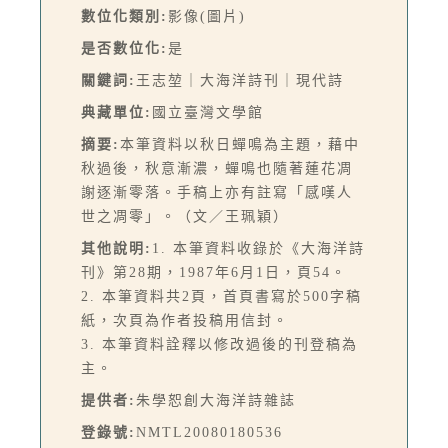
數位化類別:
影像(圖片)
是否數位化:
是
關鍵詞:
王志堃｜大海洋詩刊｜現代詩
典藏單位:
國立臺灣文學館
摘要:
本筆資料以秋日蟬鳴為主題，藉中
秋過後，秋意漸濃，蟬鳴也隨著蓮花凋
謝逐漸零落。手稿上亦有註寫「感嘆人
世之凋零」。（文／王珮穎）
其他說明:
1. 本筆資料收錄於《大海洋詩
刊》第28期，1987年6月1日，頁54。
2. 本筆資料共2頁，首頁書寫於500字稿
紙，次頁為作者投稿用信封。
3. 本筆資料詮釋以修改過後的刊登稿為
主。
提供者:
朱學恕創大海洋詩雜誌
登錄號:
NMTL20080180536