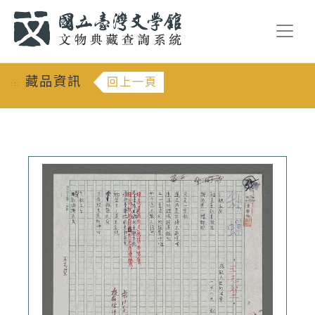
跳到主要內容
:::
藏品資訊
回上一頁
:::