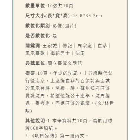
數量單位:
10張共10頁
尺寸大小(長*寬*高):
25.8*35.3cm
數位化類別:
影像(圖片)
是否數位化:
是
關鍵詞:
王家誠｜傳記｜周宗道｜崔恭｜
鳳凰臺歌｜梅花居士｜沈周
典藏單位:
國立臺灣文學館
摘要:
10頁。年少的沈周，十五歲時代父
行役南京，上巡撫崔恭的百韻詩與面試
的鳳凰台詩，喧騰一時。蘇州知府汪滸
賞識沈周，希望他能公車應舉，沈周經
過一番考慮，回絕汪滸的邀請。(文/林世
翔)
其他說明:
1.本筆資料共10頁，寫於月球
牌600字稿紙。
2.《明四家傳》第一冊內文。