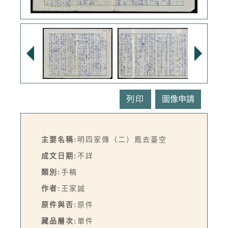
列印
主要名稱:
明四家傳（二）鳳去臺空
成文日期:
不詳
類別:
手稿
作者:
王家誠
原件與否:
原件
藏品層次:
單件