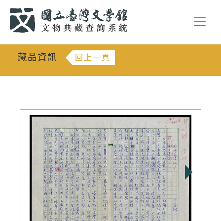
跳到主要內容
:::
藏品資訊
回上一頁
:::