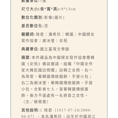
數量單位:
1張
尺寸大小(長*寬*高):
9*13cm
數位化類別:
影像(圖片)
是否數位化:
否
關鍵詞:
琦君｜潘希珍｜韓國｜中國婦女
寫作協會｜謝冰瑩｜女苑
典藏單位:
國立臺灣文學館
摘要:
本件藏品為中國婦女寫作協會應韓
國《女苑》雜誌邀請，組織「中國女作
家大韓民國訪問團」訪韓之合照。右一
為琦君，著韓國傳統服飾，手提小包；
右二為謝冰瑩，著韓國傳統服飾，手提
小包。合影者七人，皆著韓國傳統服
飾，後方不遠處有一名俯首之女性。
（文／蘇筱雯）
其他說明:
1.琦君（1917-07-24/2006-
06-07），本名潘希珍，出生於中國浙江