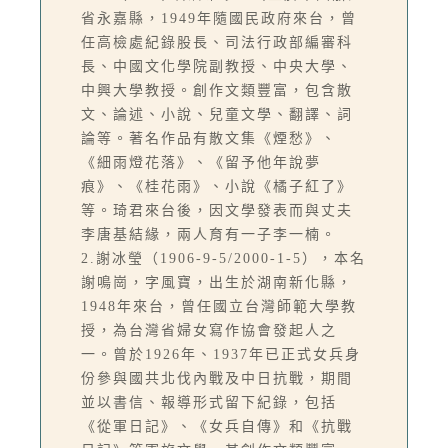
省永嘉縣，1949年隨國民政府來台，曾
任高檢處紀錄股長、司法行政部編審科
長、中國文化學院副教授、中央大學、
中興大學教授。創作文類豐富，包含散
文、論述、小說、兒童文學、翻譯、詞
論等。著名作品有散文集《煙愁》、
《細雨燈花落》、《留予他年說夢
痕》、《桂花雨》、小說《橘子紅了》
等。琦君來台後，因文學發表而與丈夫
李唐基結緣，兩人育有一子李一楠。
2.謝冰瑩（1906-9-5/2000-1-5），本名
謝鳴崗，字風寶，出生於湖南新化縣，
1948年來台，曾任國立台灣師範大學教
授，為台灣省婦女寫作協會發起人之
一。曾於1926年、1937年已正式女兵身
份參與國共北伐內戰及中日抗戰，期間
並以書信、報導形式留下紀錄，包括
《從軍日記》、《女兵自傳》和《抗戰