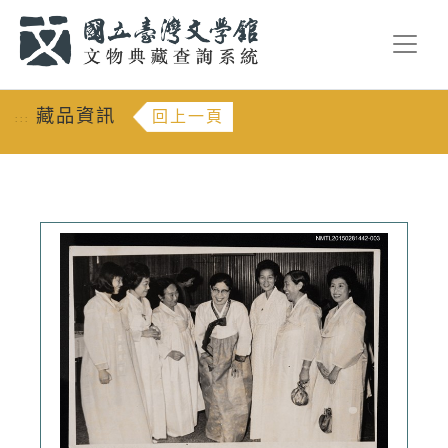
跳到主要內容
:::
藏品資訊
回上一頁
:::