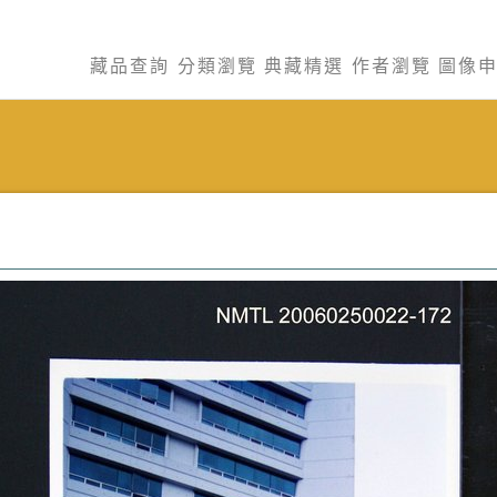
藏品查詢
分類瀏覽
典藏精選
作者瀏覽
圖像