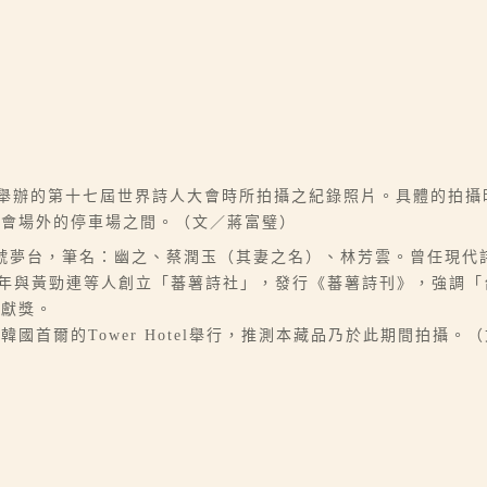
爾舉辦的第十七屆世界詩人大會時所拍攝之紀錄照片。具體的拍
於會場外的停車場之間。（文／蔣富璧）
台南人，別號夢台，筆名：幽之、蔡潤玉（其妻之名）、林芳雲。曾任
1991年與黃勁連等人創立「蕃薯詩社」，發行《蕃薯詩刊》，強調
貢獻獎。
在韓國首爾的Tower Hotel舉行，推測本藏品乃於此期間拍攝。