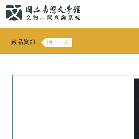
跳到主要內容
:::
藏品資訊
回上一頁
:::