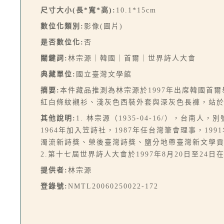
尺寸大小(長*寬*高):
10.1*15cm
數位化類別:
影像(圖片)
是否數位化:
否
關鍵詞:
林宗源｜韓國｜首爾｜世界詩人大會
典藏單位:
國立臺灣文學館
摘要:
本件藏品推測為林宗源於1997年出席韓國首
紅白條紋襯衫、淺灰色西裝外套與深灰色長褲，站
其他說明:
1. 林宗源（1935-04-16/），
1964年加入笠詩社，1987年任台灣筆會理事，
濁流新詩獎、榮後臺灣詩獎、鹽分地帶臺灣新文學
2.第十七屆世界詩人大會於1997年8月20日至24日
提供者:
林宗源
登錄號:
NMTL20060250022-172