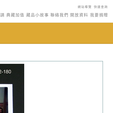
網站導覽
快速查詢
申請
典藏加值
藏品小故事
聯絡我們
開放資料
我要捐贈