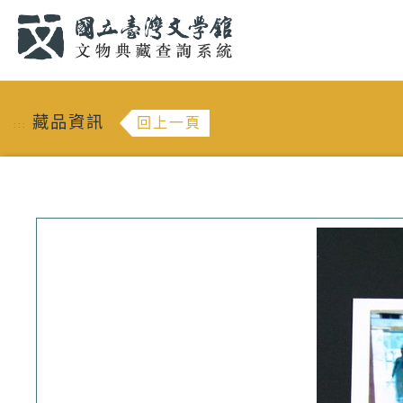
跳到主要內容
:::
藏品資訊
回上一頁
:::