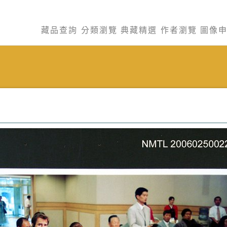
藏品查詢
分類瀏覽
典藏精選
作者瀏覽
圖像