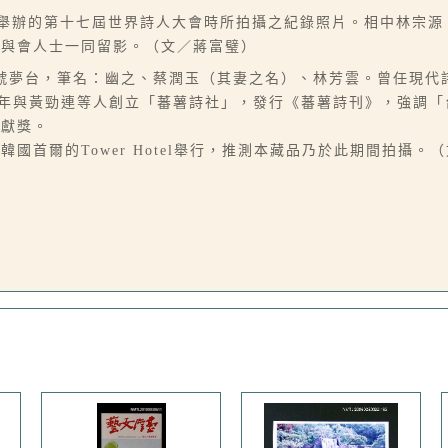
爾舉辦的第十七屆世界詩人大會時所拍攝之紀錄照片。相中林宗
和與會人士一同留影。（文／蔣富璧）
台南人，別號夢台，筆名：幽之、蔡潤玉（其妻之名）、林芳雲。曾任
1991年與黃勁連等人創立「蕃薯詩社」，發行《蕃薯詩刊》，強調
貢獻獎。
在韓國首爾的Tower Hotel舉行，推測本藏品乃於此期間拍攝。