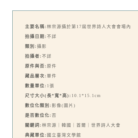
主要名稱:
林宗源攝於第17屆世界詩人大會會場內
拍攝日期:
不詳
類別:
攝影
拍攝者:
不詳
原件與否:
原件
藏品層次:
單件
數量單位:
1張
尺寸大小(長*寬*高):
10.1*15.1cm
數位化類別:
影像(圖片)
是否數位化:
否
關鍵詞:
林宗源｜韓國｜首爾｜世界詩人大會
典藏單位:
國立臺灣文學館