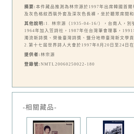
摘要:
本件藏品推測為林宗源於1997年出席韓國首
及灰色格紋西裝外套及深灰色長褲，坐於聽眾席間
其他說明:
1. 林宗源（1935-04-16/），
1964年加入笠詩社，1987年任台灣筆會理事，
濁流新詩獎、榮後臺灣詩獎、鹽分地帶臺灣新文學
2.第十七屆世界詩人大會於1997年8月20日至24日
提供者:
林宗源
登錄號:
NMTL20060250022-180
-相關藏品-