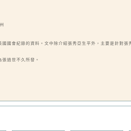
約州
美國國會紀錄的資料。文中除介紹張秀亞生平外，主要是針對張
為張過世不久所發。