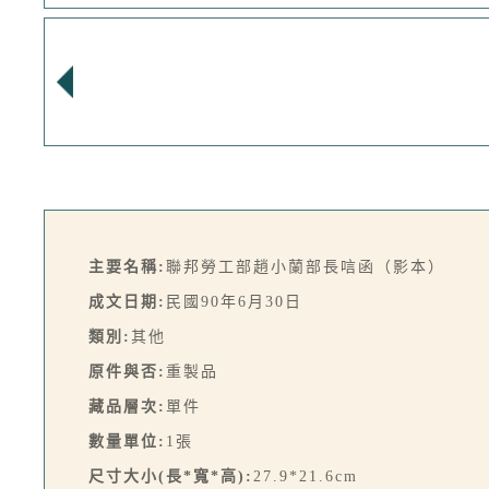
主要名稱:
聯邦勞工部趙小蘭部長唁函（影本）
成文日期:
民國90年6月30日
類別:
其他
原件與否:
重製品
藏品層次:
單件
數量單位:
1張
尺寸大小(長*寬*高):
27.9*21.6cm