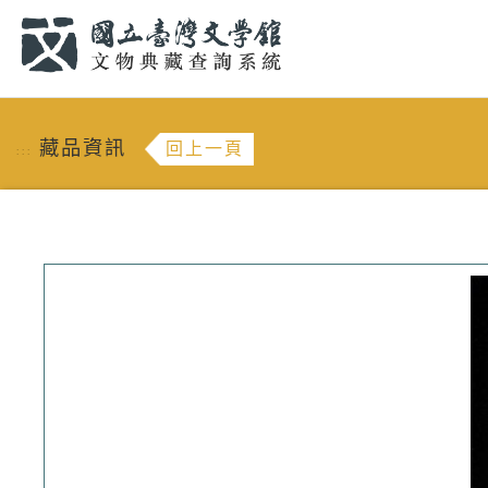
跳到主要內容
:::
藏品資訊
回上一頁
:::