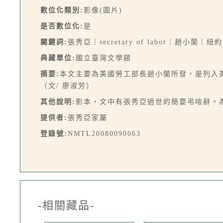
數位化類別:
影像(圖片)
是否數位化:
是
關鍵詞:
張秀亞｜secretary of labor｜趙小蘭｜紐
典藏單位:
國立臺灣文學館
摘要:
本文主要為美國勞工部長趙小蘭所發，是列入
（文/ 廖淑芳）
其他說明:
影本，文中有張秀亞過世的簡要弔唁辭。
提供者:
張秀亞家屬
登錄號:
NMTL20080090063
-相關藏品-