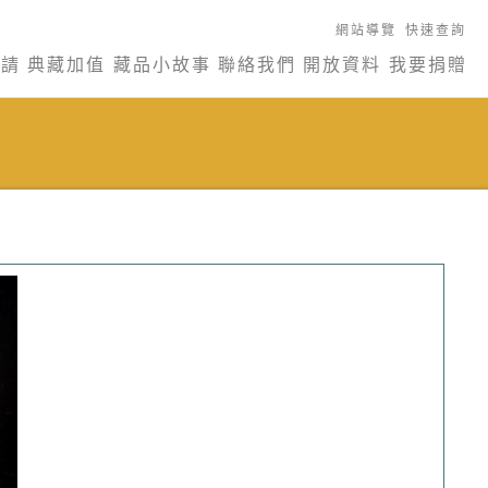
網站導覽
快速查詢
申請
典藏加值
藏品小故事
聯絡我們
開放資料
我要捐贈