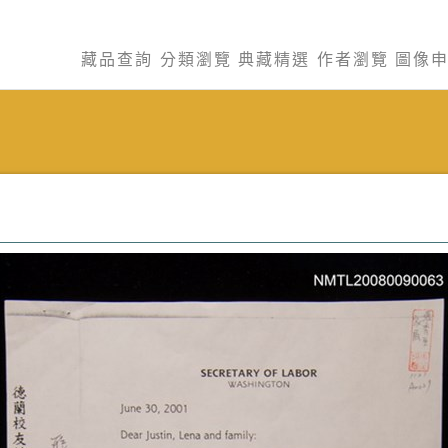
藏品查詢
分類瀏覽
典藏精選
作者瀏覽
圖像