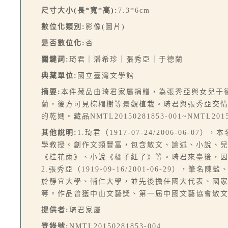
尺寸大小(長*寬*高):
7.3*6cm
數位化類別:
影像(圖片)
是否數位化:
否
關鍵詞:
琦君｜潘希珍｜張秀亞｜于德蘭
典藏單位:
國立臺灣文學館
摘要:
本件藏品由琦君家屬捐贈，為張秀亞與女兒于
蘭，後方可見棕櫚樹等景觀植栽。琦君與張秀亞交
的乾媽。藏品NMTL20150281853-001~NMTL2
其他說明:
1.琦君（1917-07-24/2006-
學教授。創作文類豐富，包含散文、論述、小說、
《桂花雨》、小說《橘子紅了》等。琦君來臺後，
2.張秀亞（1919-09-16/2001-06-2
於靜宜大學、輔仁大學，並先後擔任國大代表、國
等。作品曾獲中山文藝獎、第一屆中國文藝協會散
提供者:
琦君家屬
登錄號:
NMTL20150281853-004