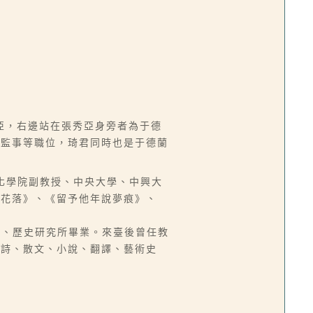
亞，右邊站在張秀亞身旁者為于德
、監事等職位，琦君同時也是于德蘭
中國文化學院副教授、中央大學、中興大
燈花落》、《留予他年說夢痕》、
文學系、歷史研究所畢業。來臺後曾任教
新詩、散文、小說、翻譯、藝術史