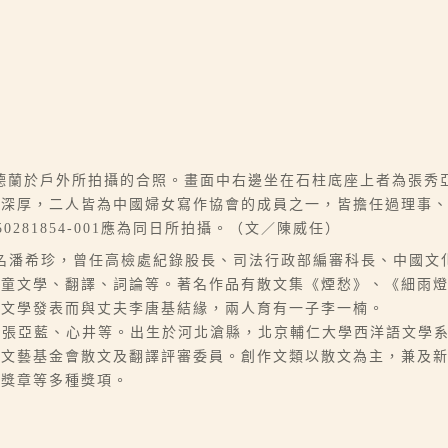
德蘭於戶外所拍攝的合照。畫面中右邊坐在石柱底座上者為張秀
情深厚，二人皆為中國婦女寫作協會的成員之一，皆擔任過理事
0150281854-001應為同日所拍攝。（文／陳威任）
06-07），本名潘希珍，曾任高檢處紀錄股長、司法行政部編審科長、
兒童文學、翻譯、詞論等。著名作品有散文集《煙愁》、《細雨
因文學發表而與丈夫李唐基結緣，兩人育有一子李一楠。
9），筆名陳藍、張亞藍、心井等。出生於河北滄縣，北京輔仁大學西洋語
家文藝基金會散文及翻譯評審委員。創作文類以散文為主，兼及
文獎章等多種獎項。