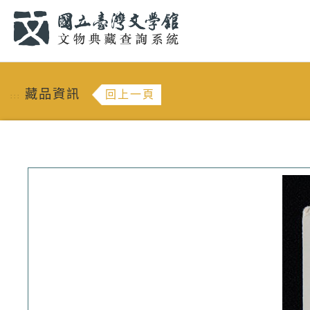
跳到主要內容
:::
藏品資訊
回上一頁
:::