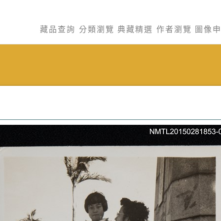
藏品查詢
分類瀏覽
典藏精選
作者瀏覽
圖像