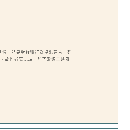
「獵」詩是對狩獵行為提出建言，強
公，故作者寫此詩，除了歌頌三峽風