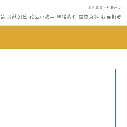
網站導覽
快速查詢
申請
典藏加值
藏品小故事
聯絡我們
開放資料
我要捐贈