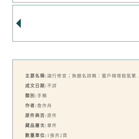
主要名稱:
謁行修宮；無題名詩稿：獵戶頻增殺氣繁
成文日期:
不詳
類別:
手稿
作者:
詹作舟
原件與否:
原件
藏品層次:
單件
數量單位:
1張共2頁