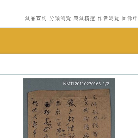
藏品查詢
分類瀏覽
典藏精選
作者瀏覽
圖像