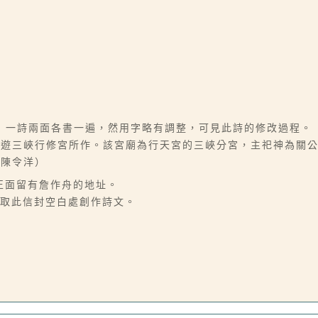
」一詩兩面各書一遍，然用字略有調整，可見此詩的修改過程。
為遊三峽行修宮所作。該宮廟為行天宮的三峽分宮，主祀神為關
／陳令洋）
正面留有詹作舟的地址。
舟取此信封空白處創作詩文。