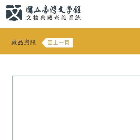
跳到主要內容
:::
藏品資訊
回上一頁
:::