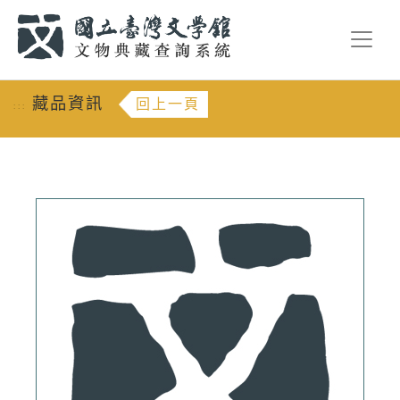
跳到主要內容
:::
藏品資訊
回上一頁
:::