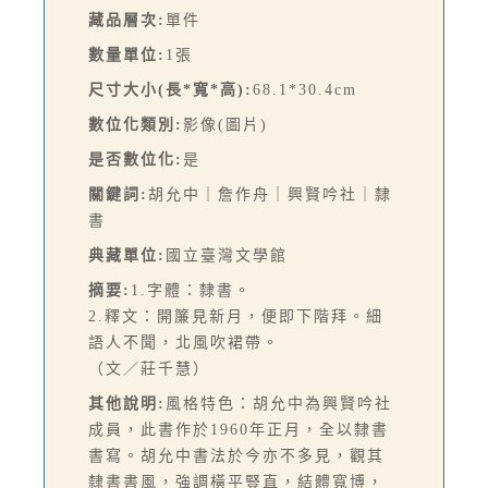
藏品層次:
單件
數量單位:
1張
尺寸大小(長*寬*高):
68.1*30.4cm
數位化類別:
影像(圖片)
是否數位化:
是
關鍵詞:
胡允中｜詹作舟｜興賢吟社｜隸
書
典藏單位:
國立臺灣文學館
摘要:
1.字體：隸書。
2.釋文：開簾見新月，便即下階拜。細
語人不聞，北風吹裙帶。
（文／莊千慧）
其他說明:
風格特色：胡允中為興賢吟社
成員，此書作於1960年正月，全以隸書
書寫。胡允中書法於今亦不多見，觀其
隸書書風，強調橫平豎直，結體寬博，