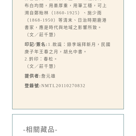
布白均間，用墨厚重，用筆工穩，可上
溯自鄭貽林（1860-1925）、施少雨
（1868-1950）等清末、日治時期鹿港
書家，應是時代與地域之影響所致。
（文／莊千慧）
印記/簽名:
1.款識：錄李端拜新月，民國
庚子年王春之月，胡允中書。
2.鈐印：春松。
（文／莊千慧）
提供者:
詹元雄
登錄號:
NMTL20110270832
-相關藏品-