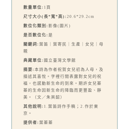
數量單位:
1頁
尺寸大小(長*寬*高):
20.6*29.2cm
數位化類別:
影像(圖片)
是否數位化:
是
關鍵詞:
葉笛｜葉寄民｜生產｜女兒｜母
親
典藏單位:
國立臺灣文學館
摘要:
本詩為作者祝賀女兒初為人母，及
描述其喜悅。字裡行間表露對女兒的祝
福，也感動新生命的到來。期許女兒蓁
蓁的生命因新生命的降臨而更豐盈、靜
美。（文／朱英韶）
其他說明:
1.葉笛詩作手稿；2.作於東
京。
提供者:
葉蓁蓁