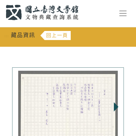
跳到主要內容
:::
藏品資訊
回上一頁
:::