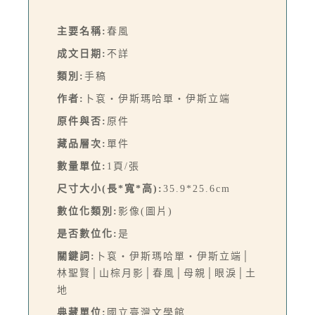
主要名稱:
春風
成文日期:
不詳
類別:
手稿
作者:
卜袞・伊斯瑪哈單‧伊斯立端
原件與否:
原件
藏品層次:
單件
數量單位:
1頁/張
尺寸大小(長*寬*高):
35.9*25.6cm
數位化類別:
影像(圖片)
是否數位化:
是
關鍵詞:
卜袞‧伊斯瑪哈單‧伊斯立端│
林聖賢│山棕月影│春風│母親│眼淚│土
地
典藏單位:
國立臺灣文學館