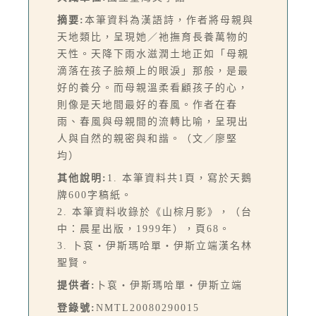
摘要:
本筆資料為漢語詩，作者將母親與
天地類比，呈現她／祂撫育長養萬物的
天性。天降下雨水滋潤土地正如「母親
滴落在孩子臉頰上的眼淚」那般，是最
好的養分。而母親溫柔看顧孩子的心，
則像是天地間最好的春風。作者在春
雨、春風與母親間的流轉比喻，呈現出
人與自然的親密與和諧。（文／廖堅
均）
其他說明:
1. 本筆資料共1頁，寫於天鵝
牌600字稿紙。
2. 本筆資料收錄於《山棕月影》，（台
中：晨星出版，1999年），頁68。
3. 卜袞‧伊斯瑪哈單‧伊斯立端漢名林
聖賢。
提供者:
卜袞‧伊斯瑪哈單‧伊斯立端
登錄號:
NMTL20080290015