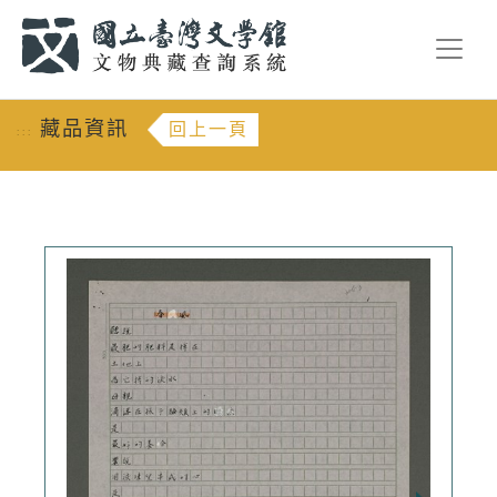
跳到主要內容
:::
藏品資訊
回上一頁
:::