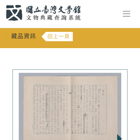
跳到主要內容
:::
藏品資訊
回上一頁
:::