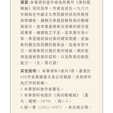
摘要:
本筆資料是作者為其著作《美的範
疇論》寫的自序。作者自述在一九六六
年開始在中國文化學院藝術研究所教授
美學課程，講稿分美感經驗與美的範疇
兩部分，這本書是將無法授畢的部分寫
成專書，補課程之不足。這本書分為七
章，希望徹底探討美的類型問題，從抽
象的觀念到具體的藝術品，從過去到今
日，梳理東西方關於美的理論。期許能
增加讀者對美的認知，以及對美的創造
能力。（文／曾巧雲）
其他說明:
1.本筆資料3張共3頁，書寫於
600字長春圖書文具公司稿紙。另有附件
為打字校對稿。
2.本筆資料無作者署名。
3.本筆資料收錄於《美的範疇論》（臺
北：開明，1978），頁1-3。
4.姚一葦（1922-1997），本名姚公偉。