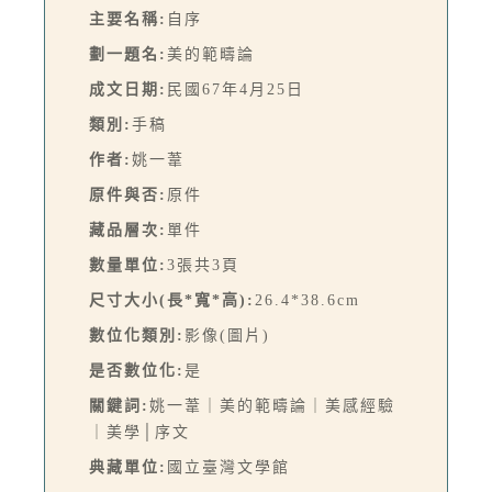
主要名稱:
自序
劃一題名:
美的範疇論
成文日期:
民國67年4月25日
類別:
手稿
作者:
姚一葦
原件與否:
原件
藏品層次:
單件
數量單位:
3張共3頁
尺寸大小(長*寬*高):
26.4*38.6cm
數位化類別:
影像(圖片)
是否數位化:
是
關鍵詞:
姚一葦｜美的範疇論｜美感經驗
｜美學│序文
典藏單位:
國立臺灣文學館