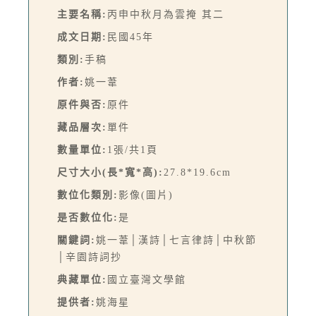
主要名稱:
丙申中秋月為雲掩 其二
成文日期:
民國45年
類別:
手稿
作者:
姚一葦
原件與否:
原件
藏品層次:
單件
數量單位:
1張/共1頁
尺寸大小(長*寬*高):
27.8*19.6cm
數位化類別:
影像(圖片)
是否數位化:
是
關鍵詞:
姚一葦│漢詩│七言律詩│中秋節
│辛園詩詞抄
典藏單位:
國立臺灣文學館
提供者:
姚海星