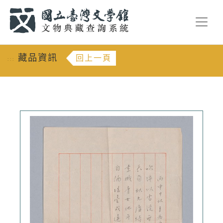
跳到主要內容
:::
藏品資訊
回上一頁
:::