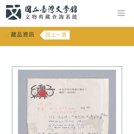
跳到主要內容
:::
藏品資訊
回上一頁
:::