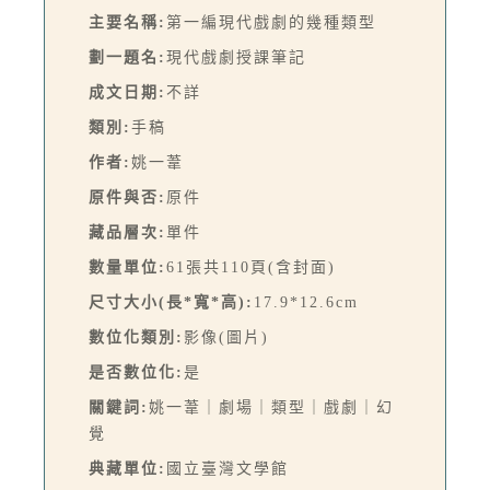
主要名稱:
第一編現代戲劇的幾種類型
劃一題名:
現代戲劇授課筆記
成文日期:
不詳
類別:
手稿
作者:
姚一葦
原件與否:
原件
藏品層次:
單件
數量單位:
61張共110頁(含封面)
尺寸大小(長*寬*高):
17.9*12.6cm
數位化類別:
影像(圖片)
是否數位化:
是
關鍵詞:
姚一葦｜劇場｜類型｜戲劇｜幻
覺
典藏單位:
國立臺灣文學館