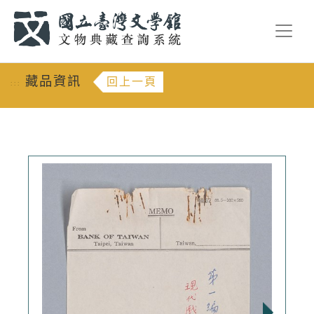
跳到主要內容
:::
藏品資訊
回上一頁
:::