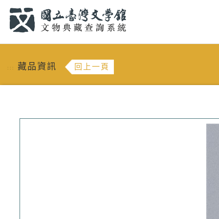
跳到主要內容
:::
藏品資訊
回上一頁
:::