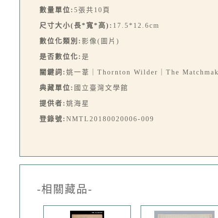
數量單位:
5張共10頁
尺寸大小(長*寬*高):
17.5*12.6cm
數位化類別:
影像(圖片)
是否數位化:
是
關鍵詞:
姚一葦｜Thornton Wilder｜The Match
典藏單位:
國立臺灣文學館
提供者:
姚海星
登錄號:
NMTL20180020006-009
-相關藏品-