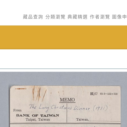
藏品查詢
分類瀏覽
典藏精選
作者瀏覽
圖像