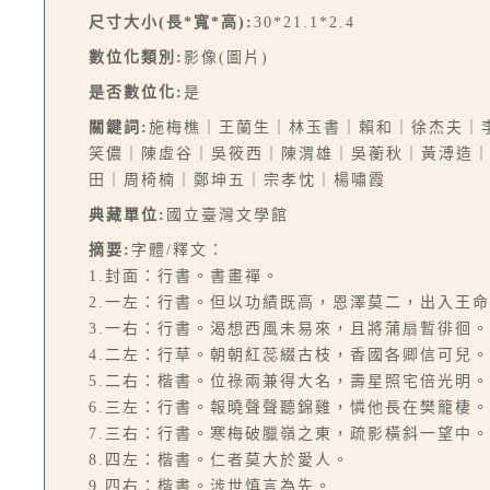
尺寸大小(長*寬*高):
30*21.1*2.4
數位化類別:
影像(圖片)
是否數位化:
是
關鍵詞:
施梅樵｜王蘭生｜林玉書｜賴和｜徐杰夫｜
笑儂｜陳虛谷｜吳筱西｜陳渭雄｜吳蘅秋｜黃溥造
田｜周椅楠｜鄭坤五｜宗孝忱｜楊嘯霞
典藏單位:
國立臺灣文學館
摘要:
字體/釋文：
1.封面：行書。書畫禪。
2.一左：行書。但以功績既高，恩澤莫二，出入王
3.一右：行書。渴想西風未易來，且將蒲扇暫徘徊
4.二左：行草。朝朝紅蕊綴古枝，香國各卿信可兒
5.二右：楷書。位祿兩兼得大名，壽星照宅倍光明
6.三左：行書。報曉聲聲聽錦雞，憐他長在樊籠棲
7.三右：行書。寒梅破臘嶺之東，疏影橫斜一望中
8.四左：楷書。仁者莫大於愛人。
9.四右：楷書。涉世慎言為先。