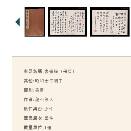
主要名稱:
書畫禪（冊頁）
其他:
昭和壬午端午
類別:
書畫
作者:
蘊石等人
原件與否:
原件
藏品層次:
單件
數量單位:
1冊