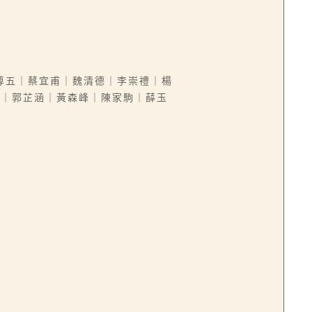
尊五｜蔡宜甫｜魏清德｜李崇禮｜楊
三｜郭芷涵｜黃森峰｜陳家駒｜薛玉