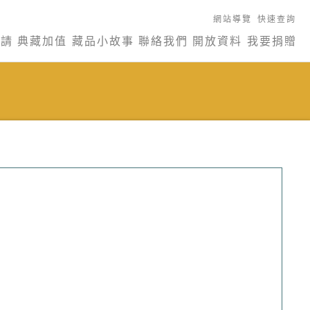
網站導覽
快速查詢
申請
典藏加值
藏品小故事
聯絡我們
開放資料
我要捐贈