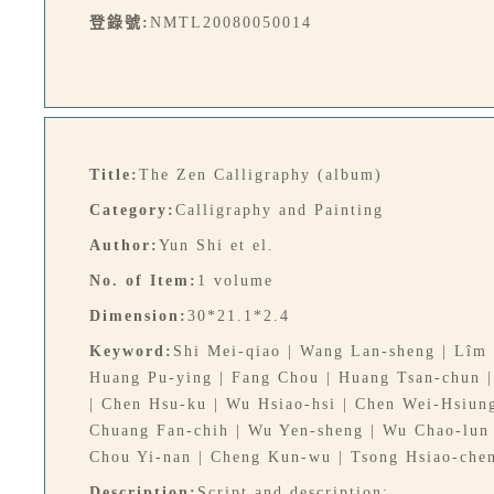
登錄號:
NMTL20080050014
Title:
The Zen Calligraphy (album)
Category:
Calligraphy and Painting
Author:
Yun Shi et el.
No. of Item:
1 volume
Dimension:
30*21.1*2.4
Keyword:
Shi Mei-qiao | Wang Lan-sheng | Lîm G
Huang Pu-ying | Fang Chou | Huang Tsan-chun | 
| Chen Hsu-ku | Wu Hsiao-hsi | Chen Wei-Hsiung
Chuang Fan-chih | Wu Yen-sheng | Wu Chao-lun 
Chou Yi-nan | Cheng Kun-wu | Tsong Hsiao-chen
Description:
Script and description: