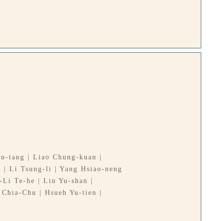
en-tang | Liao Chung-kuan |
 | Li Tsung-li | Yang Hsiao-neng
Li Te-he | Lin Yu-shan |
Chia-Chu | Hsueh Yu-tien |