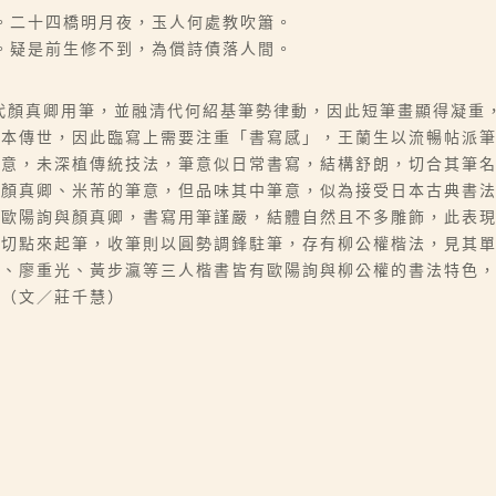
凋。二十四橋明月夜，玉人何處教吹簫。
閒。疑是前生修不到，為償詩債落人間。
唐代顏真卿用筆，並融清代何紹基筆勢律動，因此短筆畫顯得凝重
拓本傳世，因此臨寫上需要注重「書寫感」，王蘭生以流暢帖派
己意，未深植傳統技法，筆意似日常書寫，結構舒朗，切合其筆
有顏真卿、米芾的筆意，但品味其中筆意，似為接受日本古典書
代歐陽詢與顏真卿，書寫用筆謹嚴，結體自然且不多雕飾，此表
筆切點來起筆，收筆則以圓勢調鋒駐筆，存有柳公權楷法，見其
堂、廖重光、黃步瀛等三人楷書皆有歐陽詢與柳公權的書法特色
。（文／莊千慧）