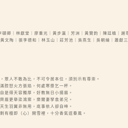
李碩卿｜林獻堂｜廖重光｜黃步瀛｜芳洲｜黃贊鈞｜陳廷植｜謝
｜黃文陶｜張李德和｜林玉山｜莊芳池｜吳燕生｜吳朝綸｜蕭獻
命，眾人不敢為比，不可令居本位，須別示有尊崇。
。滿腔怒火方張焰，何處寒漿乞一杯。
。自是得天容獨厚，好教無日小揚眉。
。齊眉更舉梁鴻案，樂爾妻孥翕弟兄。
。天生羽翼非無用，底事依人卻自啼。
。剩有檀即（心）開雪裡，十分香氣逗春風。