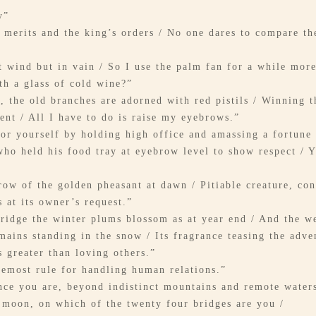
y”
h merits and the king’s orders / No one dares to compare t
t wind but in vain / So I use the palm fan for a while more
th a glass of cold wine?”
 the old branches are adorned with red pistils / Winning t
ent / All I have to do is raise my eyebrows.”
or yourself by holding high office and amassing a fortune 
ho held his food tray at eyebrow level to show respect / 
row of the golden pheasant at dawn / Pitiable creature, conf
s at its owner’s request.”
 ridge the winter plums blossom as at year end / And the w
ains standing in the snow / Its fragrance teasing the adven
s greater than loving others.”
remost rule for handling human relations.”
tance you are, beyond indistinct mountains and remote water
l moon, on which of the twenty four bridges are you /