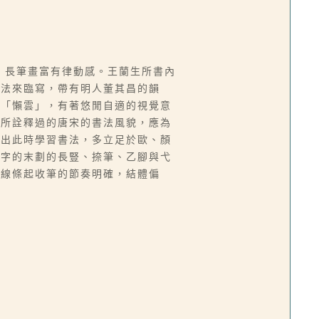
，長筆畫富有律動感。王蘭生所書內
筆法來臨寫，帶有明人董其昌的韻
名「懶雲」，有著悠閒自適的視覺意
法所詮釋過的唐宋的書法風貌，應為
現出此時學習書法，多立足於歐、顏
單字的末劃的長豎、捺筆、乙腳與弋
，線條起收筆的節奏明確，結體偏