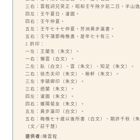
三右：雲程詞兄笑正，昭和壬午除夕前二日，半山
四左：壬午夏日，灌園。
四右：壬午仲夏。
五左：壬午七十七仲夏，芳洲黃步瀛書。
五右：壬午蒲節梅樵書，是年七十有三。
2.鈐印：
一左：王蘭生（朱文）。
一右：懶雲（白文）。
二左：臥（白文）、雲（朱文）、知足（朱文）。
二右：徐杰夫印（朱文）、楸軒（朱文）。
三左：李碩卿印（朱文）。
三右：迺蘭（朱文）。
四左：灌園（朱文）。
四右：螺陽菊友（朱文）。
五左：黃步瀛印（白文）。
五右：梅樵七十歲以後所書（白文）、期許千秋（
（文／莊千慧）
提供者:
陳雲程