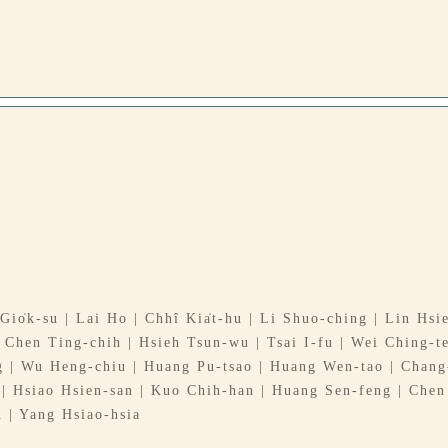
io̍k-su | Lai Ho | Chhî Kia̍t-hu | Li Shuo-ching | Lin Hsi
Chen Ting-chih | Hsieh Tsun-wu | Tsai I-fu | Wei Ching-te
 | Wu Heng-chiu | Huang Pu-tsao | Huang Wen-tao | Chang-
| Hsiao Hsien-san | Kuo Chih-han | Huang Sen-feng | Chen 
 | Yang Hsiao-hsia