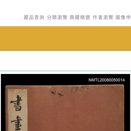
藏品查詢
分類瀏覽
典藏精選
作者瀏覽
圖像