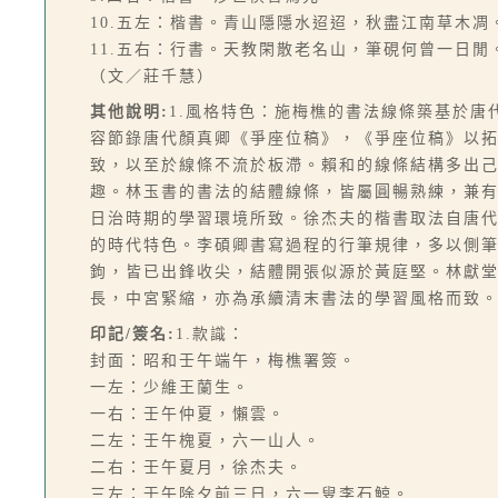
10.五左：楷書。青山隱隱水迢迢，秋盡江南草木
11.五右：行書。天教閑散老名山，筆硯何曾一日
（文／莊千慧）
其他說明:
1.風格特色：施梅樵的書法線條築基於
容節錄唐代顏真卿《爭座位稿》，《爭座位稿》以
致，以至於線條不流於板滯。賴和的線條結構多出
趣。林玉書的書法的結體線條，皆屬圓暢熟練，兼
日治時期的學習環境所致。徐杰夫的楷書取法自唐
的時代特色。李碩卿書寫過程的行筆規律，多以側
鉤，皆已出鋒收尖，結體開張似源於黃庭堅。林獻
長，中宮緊縮，亦為承續清末書法的學習風格而致
印記/簽名:
1.款識：
封面：昭和壬午端午，梅樵署簽。
一左：少維王蘭生。
一右：壬午仲夏，懶雲。
二左：壬午槐夏，六一山人。
二右：壬午夏月，徐杰夫。
三左：壬午除夕前三日，六一叟李石鯨。