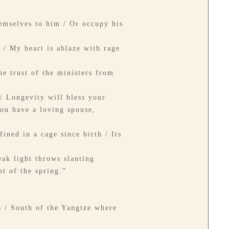
hemselves to him / Or occupy his
 / My heart is ablaze with rage
he trust of the ministers from
/ Longevity will bless your
You have a loving spouse,
ined in a cage since birth / Its
eak light throws slanting
t of the spring.”
s / South of the Yangtze where