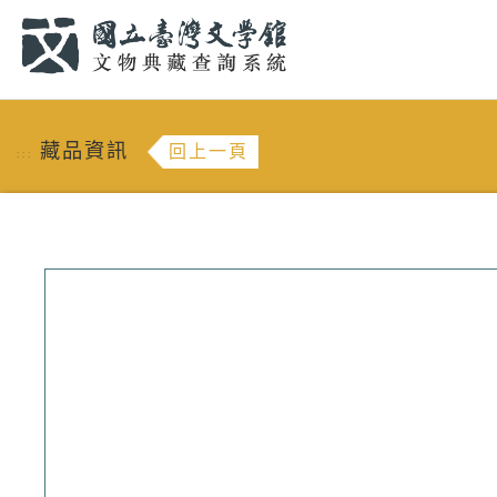
跳到主要內容
:::
藏品資訊
回上一頁
:::