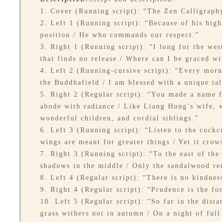
1. Cover (Running script): “The Zen Calligraph
2. Left 1 (Running script): “Because of his hig
position / He who commands our respect.”
3. Right 1 (Running script): “I long for the wes
that finds no release / Where can I be graced wi
4. Left 2 (Running-cursive script): “Every morn,
the Buddhafield / I am blessed with a unique tal
5. Right 2 (Regular script): “You made a name f
abode with radiance / Like Liang Hong’s wife, w
wonderful children, and cordial siblings.”
6. Left 3 (Running script): “Listen to the cockc
wings are meant for greater things / Yet it crow
7. Right 3 (Running script): “To the east of the
shadows in the middle / Only the sandalwood rem
8. Left 4 (Regular script): “There is no kindnes
9. Right 4 (Regular script): “Prudence is the fo
10. Left 5 (Regular script): “So far in the dis
grass withers not in autumn / On a night of ful