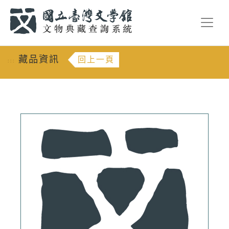
跳到主要內容
:::
藏品資訊
回上一頁
:::