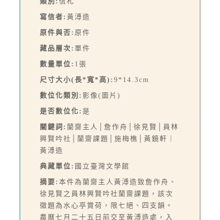
類別:
信札
寫信者:
黃溥造
原件與否:
原件
藏品層次:
單件
數量單位:
1張
尺寸大小(長*寬*高):
9*14.3cm
數位化類別:
影像(圖片)
是否數位化:
是
關鍵詞:
蘭齋主人│詹作舟│徐見賢│員林
興賢吟社│蘭齋課題│施梅樵│黃鏡軒｜
黃溥造
典藏單位:
國立臺灣文學館
摘要:
本件為蘭齋主人黃溥造致詹作舟、
徐見賢之員林興賢吟社蘭齋課題，該次
徵題為水心亭賞荷，限七絕、四支韻。
農曆七月二十五日前交至黃溥造處，入