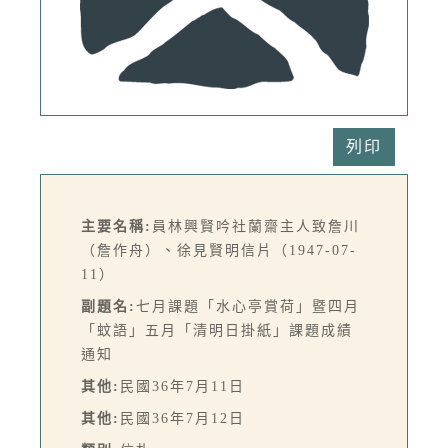
列印
主要名稱:
員林興賢吟社蘭齋主人致詹川
（詹作舟）、徐見賢明信片（1947-07-
11）
副題名:
七月課題「水心亭賞荷」暨四月
「蚊語」五月「清明日掛紙」課題成績
通知
其他:
民國36年7月11日
其他:
民國36年7月12日