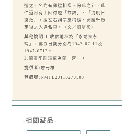
選之十名均有薄禮相贈。除此之外，此
件還附有上回徵題「蚊語」、「清明日
掛紙」，經左右詞宗施梅樵、黃鏡軒鑒
定後之入選名單。（文／劉庭彰）
其他說明:
1.收信地址為「永靖鄉永
靖」，郵戳日期分別為1947-07-11及
1947-0712。
2.蘭齋印刷誤值為蘭「齊」。
提供者:
詹元雄
登錄號:
NMTL20110270583
-相關藏品-