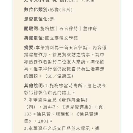
尺寸大小(長*寬*高):
21.1*7.6cm
數位化類別:
影像(圖片)
是否數位化:
是
關鍵詞:
施梅樵｜五言律詩｜詹作舟
典藏單位:
國立臺灣文學館
摘要:
本筆資料為一首五言律詩，內容係
描寫詹作舟、徐見賢來訪之情事。詩中
亦透露作者對於二位友人來訪，滿懷欣
喜，但字裡行間仍感慨自己為生活奔走
的困頓。（文／温惠玉）
其他說明:
1.施梅樵當時寓所，應在現今
彰化縣彰化市孔門路上。
2.本筆資料互見《詹作舟全集》
（四），頁443、《徐見賢詩集》，頁
133。徐見賢、張瑞和，《徐見賢詩
集》，2001。
3.本筆資料之成文日期並未標示，據