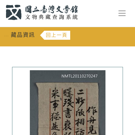
跳到主要內容
:::
藏品資訊
回上一頁
:::