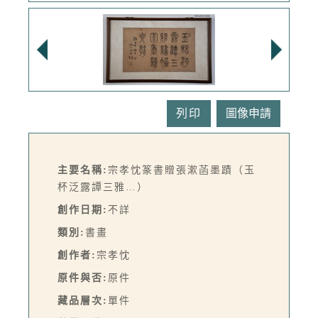
列印
主要名稱:
宗孝忱篆書贈張漱菡墨蹟（玉
杯泛露譚三雅…）
創作日期:
不詳
類別:
書畫
創作者:
宗孝忱
原件與否:
原件
藏品層次:
單件