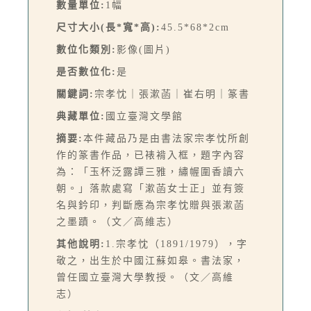
數量單位:
1幅
尺寸大小(長*寬*高):
45.5*68*2cm
數位化類別:
影像(圖片)
是否數位化:
是
關鍵詞:
宗孝忱｜張漱菡｜崔右明｜篆書
典藏單位:
國立臺灣文學館
摘要:
本件藏品乃是由書法家宗孝忱所創
作的篆書作品，已裱褙入框，題字內容
為：「玉杯泛露譚三雅，繡幄圍香讀六
朝。」落款處寫「漱菡女士正」並有簽
名與鈐印，判斷應為宗孝忱贈與張漱菡
之墨蹟。（文／高維志）
其他說明:
1.宗孝忱（1891/1979），字
敬之，出生於中國江蘇如皋。書法家，
曾任國立臺灣大學教授。（文／高維
志）