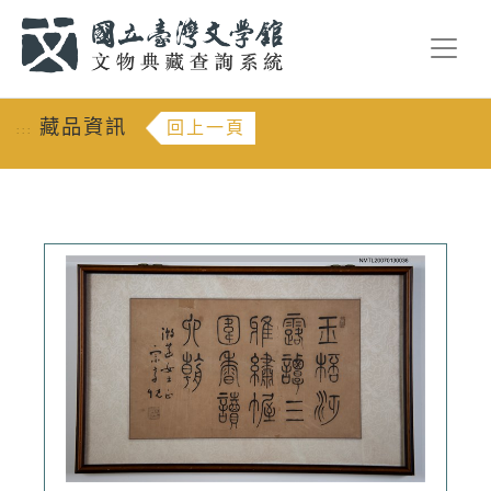
跳到主要內容
:::
藏品資訊
回上一頁
:::