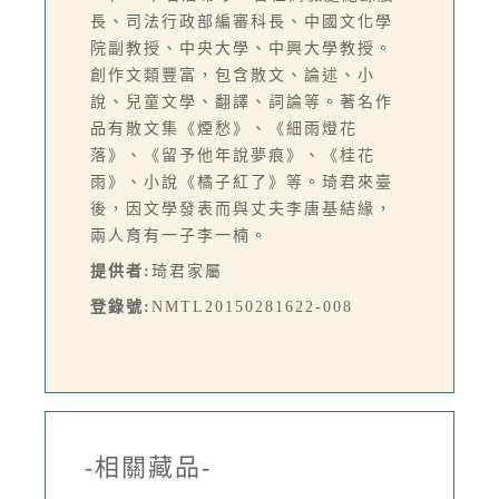
長、司法行政部編審科長、中國文化學
院副教授、中央大學、中興大學教授。
創作文類豐富，包含散文、論述、小
說、兒童文學、翻譯、詞論等。著名作
品有散文集《煙愁》、《細雨燈花
落》、《留予他年說夢痕》、《桂花
雨》、小說《橘子紅了》等。琦君來臺
後，因文學發表而與丈夫李唐基結緣，
兩人育有一子李一楠。
提供者:
琦君家屬
登錄號:
NMTL20150281622-008
-相關藏品-