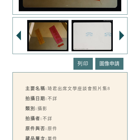
列印
主要名稱:
琦君出席文學座談會照片集8
拍攝日期:
不詳
類別:
攝影
拍攝者:
不詳
原件與否:
原件
藏品層次:
單件