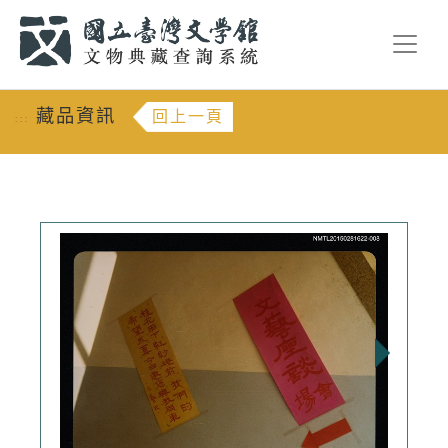
跳到主要內容
:::
藏品資訊
回上一頁
:::