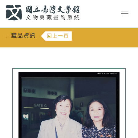
跳到主要內容
:::
藏品資訊
回上一頁
:::