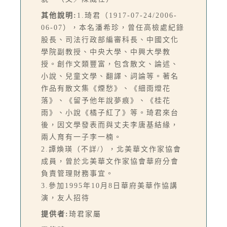
其他說明:
1.琦君（1917-07-24/2006-
06-07），本名潘希珍，曾任高檢處紀錄
股長、司法行政部編審科長、中國文化
學院副教授、中央大學、中興大學教
授。創作文類豐富，包含散文、論述、
小說、兒童文學、翻譯、詞論等。著名
作品有散文集《煙愁》、《細雨燈花
落》、《留予他年說夢痕》、《桂花
雨》、小說《橘子紅了》等。琦君來台
後，因文學發表而與丈夫李唐基結緣，
兩人育有一子李一楠。
2.譚煥瑛（不詳/），北美華文作家協會
成員，曾於北美華文作家協會華府分會
負責管理財務事宜。
3.參加1995年10月8日華府美華作協講
演，友人招待
提供者:
琦君家屬