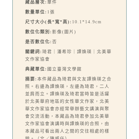
藏品層次:
單件
數量單位:
1張
尺寸大小(長*寬*高):
10.1*14.9cm
數位化類別:
影像(圖片)
是否數位化:
否
關鍵詞:
琦君｜潘希珍｜譚煥瑛｜北美華
文作家協會
典藏單位:
國立臺灣文學館
摘要:
本件藏品為琦君與文友譚煥瑛之合
照。右邊為譚煥瑛，左邊為琦君，二人
並肩而立。譚煥瑛及琦君當時皆是活躍
於北美華府地區的女性華文作家，北美
華文作家協會亦經常舉辦藝文講演與聚
會交流活動，本藏品為琦君參加北美華
文作家協會演講時與譚煥瑛的合照，由
本藏品可看出兩人之間的交往相處的樣
貌。（文／陳威任）