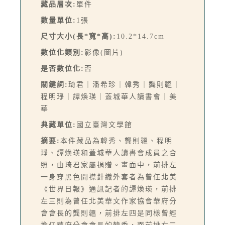
藏品層次:
單件
數量單位:
1張
尺寸大小(長*寬*高):
10.2*14.7cm
數位化類別:
影像(圖片)
是否數位化:
否
關鍵詞:
琦君｜潘希珍｜韓秀｜龔則韞｜
程明琤｜譚煥瑛｜蓋城華人讀書會｜美
華
典藏單位:
國立臺灣文學館
摘要:
本件藏品為韓秀、龔則韞、程明
琤、譚煥瑛和蓋城華人讀書會成員之合
照，由琦君家屬捐贈。畫面中，前排左
一身穿黑色開襟針織外套者為曾任北美
《世界日報》通訊記者的譚煥瑛，前排
左三則為曾任北美華文作家協會華府分
會會長的龔則韞，前排左四是同樣曾經