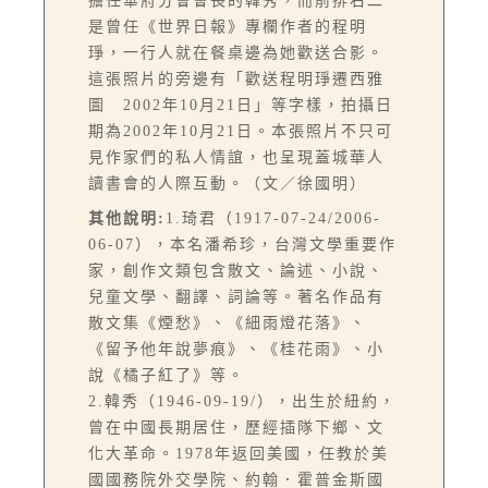
擔任華府分會會長的韓秀，而前排右二
是曾任《世界日報》專欄作者的程明
琤，一行人就在餐桌邊為她歡送合影。
這張照片的旁邊有「歡送程明琤遷西雅
圖 2002年10月21日」等字樣，拍攝日
期為2002年10月21日。本張照片不只可
見作家們的私人情誼，也呈現蓋城華人
讀書會的人際互動。（文／徐國明）
其他說明:
1.琦君（1917-07-24/2006-
06-07），本名潘希珍，台灣文學重要作
家，創作文類包含散文、論述、小說、
兒童文學、翻譯、詞論等。著名作品有
散文集《煙愁》、《細雨燈花落》、
《留予他年說夢痕》、《桂花雨》、小
說《橘子紅了》等。
2.韓秀（1946-09-19/），出生於紐約，
曾在中國長期居住，歷經插隊下鄉、文
化大革命。1978年返回美國，任教於美
國國務院外交學院、約翰．霍普金斯國