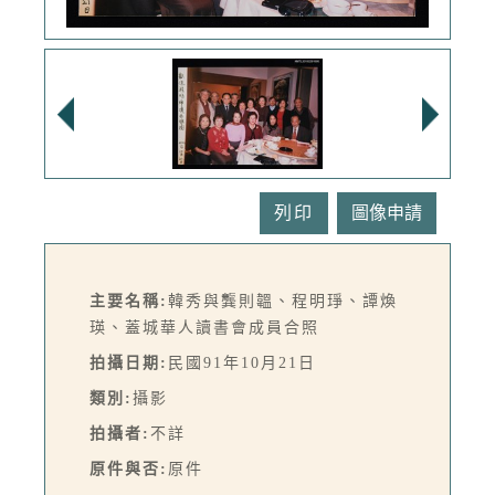
列印
主要名稱:
韓秀與龔則韞、程明琤、譚煥
瑛、蓋城華人讀書會成員合照
拍攝日期:
民國91年10月21日
類別:
攝影
拍攝者:
不詳
原件與否:
原件