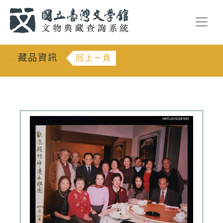
跳到主要內容
:::
藏品資訊
回上一頁
:::