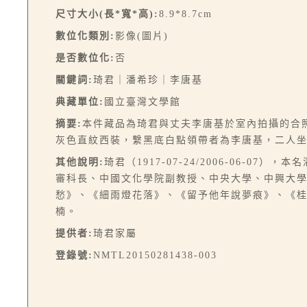
尺寸大小(長*寬*高):
8.9*8.7cm
數位化類別:
影像(圖片)
是否數位化:
否
關鍵詞:
琦君｜潘希珍｜李唐基
典藏單位:
國立臺灣文學館
摘要:
本件藏品為琦君與丈夫李唐基於室內拍攝的合
灰色直紋西裝，繫黑底白點領帶者為李唐基，二人
其他說明:
琦君（1917-07-24/2006-06-
審科長、中國文化學院副教授、中央大學、中興大
愁》、《細雨燈花落》、《留予他年說夢痕》、《
楠。
提供者:
琦君家屬
登錄號:
NMTL20150281438-003