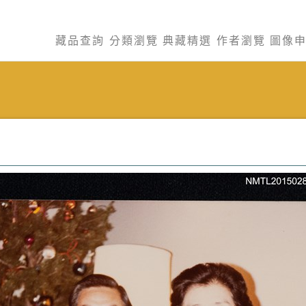
藏品查詢
分類瀏覽
典藏精選
作者瀏覽
圖像