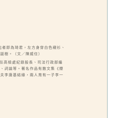
包者即為琦君，左方身穿白色襯衫、
聖誕樹。（文／陳威任）
台，曾任高檢處紀錄股長、司法行政部編
譯、詞論等。著名作品有散文集《煙
丈夫李唐基結緣，兩人育有一子李一