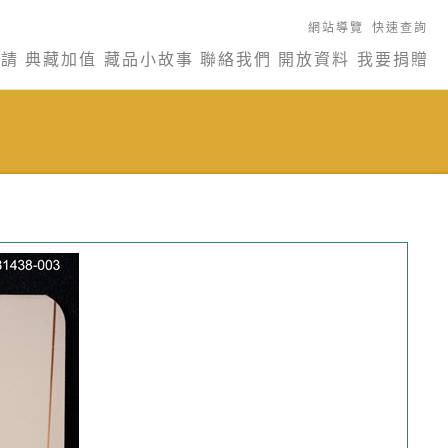
網站導覽
快速查詢
申請
典藏加值
藏品小故事
聯絡我們
開放資料
我要捐贈