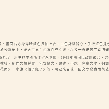
照。畫面右方身穿暗紅色長袖上衣、白色針織背心，手持紅色提
坐於沙發椅上，後方可見白色牆面與立燈，以及一棵佈置完善的
07），本名潘希珍，出生於中國浙江省永嘉縣，1949年隨國民政府來
學教授。創作文類豐富，包含散文、論述、小說、兒童文學、翻
桂花雨》、小說《橘子紅了》等。琦君來台後，因文學發表而與