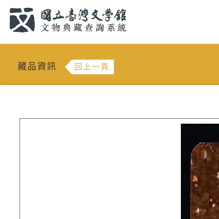
跳到主要內容
:::
藏品資訊
回上一頁
:::