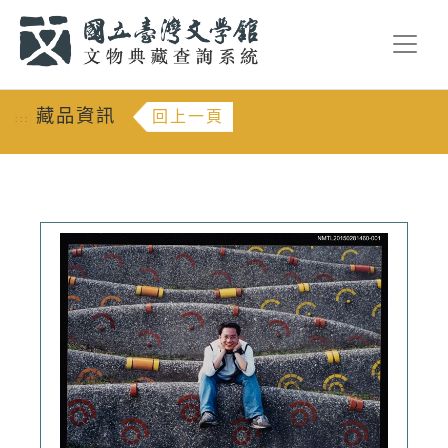
跳到主要內容
:::
藏品資訊
回上一頁
:::