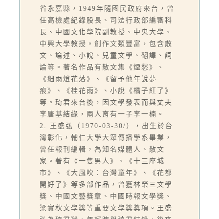
省永嘉縣，1949年隨國民政府來台，曾
任高檢處紀錄股長、司法行政部編審科
長、中國文化學院副教授、中央大學、
中興大學教授。創作文類豐富，包含散
文、論述、小說、兒童文學、翻譯、詞
論等。著名作品有散文集《煙愁》、
《細雨燈花落》、《留予他年說夢
痕》、《桂花雨》、小說《橘子紅了》
等。琦君來台後，因文學發表而與丈夫
李唐基結緣，兩人育有一子李一楠。
2. 王盛弘（1970-03-30/），出生於台
灣彰化，輔仁大學大眾傳播學系畢業，
曾任報刊編輯，為知名媒體人、散文
家。著有《一隻男人》、《十三座城
市》、《大風吹：台灣童年》、《花都
開好了》等多部作品，曾獲林榮三文學
獎、中國文藝獎章、中國時報文學獎、
梁實秋文學獎等重要文學獎獎項。王盛