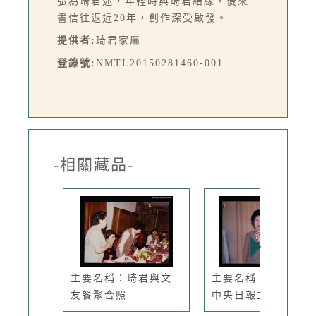
弘為琦君迷，年輕時與琦君結緣，後來
書信往返近20年，創作深受啟發。
提供者:
琦君家屬
登錄號:
NMTL20150281460-001
-相關藏品-
主要名稱：琦君與文
主要名稱：琦君出席
友餐聚合照...
中央日報主...