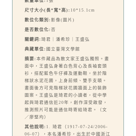
數量單位:
1張
尺寸大小(長*寬*高):
10*15.1cm
數位化類別:
影像(圖片)
是否數位化:
否
關鍵詞:
琦君｜潘希珍｜王盛弘
典藏單位:
國立臺灣文學館
摘要:
本件藏品為散文家王盛弘獨照。畫
面中，王盛弘身著白色背心及長袖套頭
衫，搭配藍色牛仔褲及運動鞋，坐於階
梯狀水泥花圃，上身前傾、雙手支頤。
畫面後方可見階梯狀花圃牆面上的裝飾
圖案。王盛弘是琦君的小讀者，從中學
起與琦君通信近20年，創作深受啟發，
推測照片可能是通信時寄給琦君。（文
／廖堅均）
其他說明:
1. 琦君（1917-07-24/2006-
06-07），本名潘希珍，出生於中國浙江