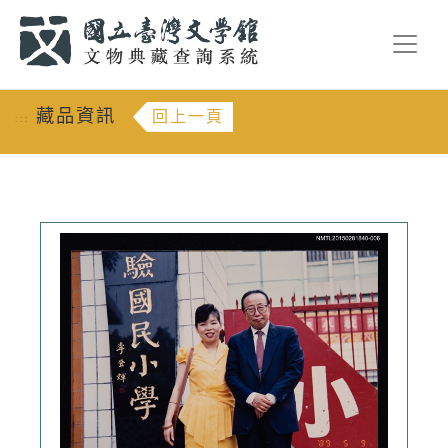
跳到主要內容
:::
藏品資訊
回上一頁
:::