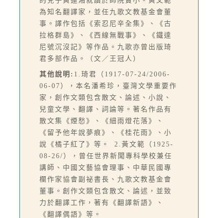
的兒子黃運湘就讀於師院實小。黃文範
為知名翻譯家，並任九歌文教基金會董
事。譯作包括《索忍尼辛全集》、《古
拉格群島》、《西線無戰事》、《鐵達
尼號沉沒記》等作品。九歌亦曾出版琦
君多部作品。（文／王冠人）
其他說明:
1.琦君（1917-07-24/2006-
06-07），本名潘希珍，臺灣文學重要作
家，創作文類包含散文、論述、小說、
兒童文學、翻譯、詞論等。著名作品有
散文集《煙愁》、《細雨燈花落》、
《留予他年說夢痕》、《桂花雨》、小
說《橘子紅了》等。 2.黃文範（1925-
08-26/），曾任世界新聞專科學校兼任
講師、中國文藝協會理事、中華民國專
欄作家協會副祕書長、九歌文教基金會
董事。創作文類包含散文、論述，並致
力於翻譯工作，著有《翻譯新語》、
《翻譯偶語》等。