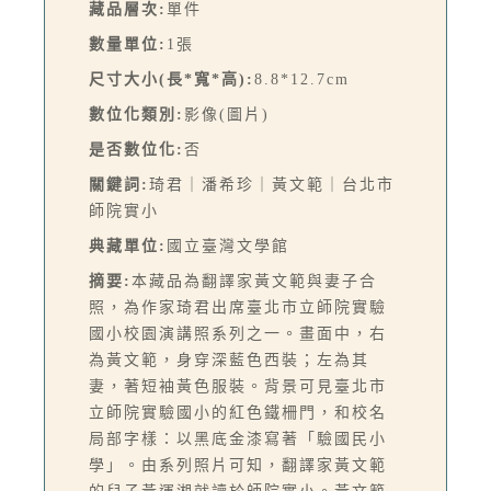
藏品層次:
單件
數量單位:
1張
尺寸大小(長*寬*高):
8.8*12.7cm
數位化類別:
影像(圖片)
是否數位化:
否
關鍵詞:
琦君｜潘希珍｜黃文範｜台北市
師院實小
典藏單位:
國立臺灣文學館
摘要:
本藏品為翻譯家黃文範與妻子合
照，為作家琦君出席臺北市立師院實驗
國小校園演講照系列之一。畫面中，右
為黃文範，身穿深藍色西裝；左為其
妻，著短袖黃色服裝。背景可見臺北市
立師院實驗國小的紅色鐵柵門，和校名
局部字樣：以黑底金漆寫著「驗國民小
學」。由系列照片可知，翻譯家黃文範