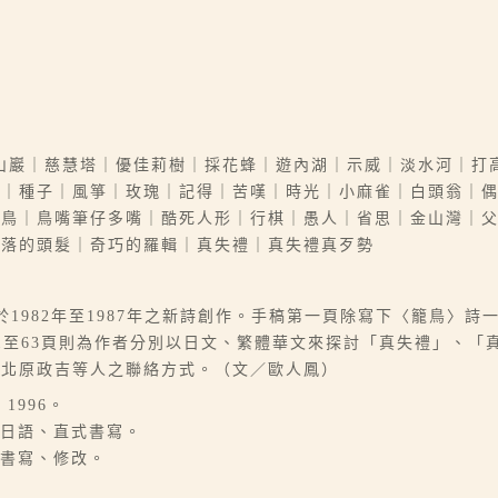
山巖｜慈慧塔｜優佳莉樹｜採花蜂｜遊內湖｜示威｜淡水河｜打
墓｜種子｜風箏｜玫瑰｜記得｜苦嘆｜時光｜小麻雀｜白頭翁｜
孫鳥｜鳥嘴筆仔多嘴｜酷死人形｜行棋｜愚人｜省思｜金山灣｜
散落的頭髮｜奇巧的羅輯｜真失禮｜真失禮真歹勢
於1982年至1987年之新詩創作。手稿第一頁除寫下〈籠鳥〉
1至63頁則為作者分別以日文、繁體華文來探討「真失禮」、「
為北原政吉等人之聯絡方式。（文／歐人鳳）
1996。
以日語、直式書寫。
筆書寫、修改。