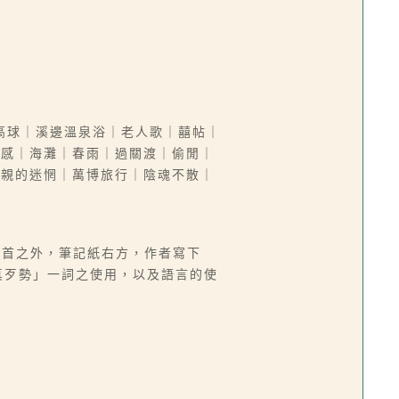
高球｜溪邊溫泉浴｜老人歌｜囍帖｜
偶感｜海灘｜春雨｜過關渡｜偷閒｜
父親的迷惘｜萬博旅行｜陰魂不散｜
詩一首之外，筆記紙右方，作者寫下
真歹勢」一詞之使用，以及語言的使