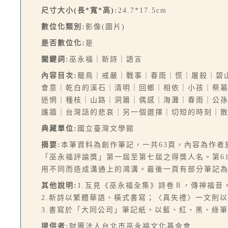
尺寸大小(長*寬*高):
24.7*17.5cm
數位化類別:
影像(圖片)
是否數位化:
是
關鍵詞:
巫永福｜新詩｜語言
內容目次:
籠鳥｜戒嚴｜戰事｜春雨｜慌｜屠殺｜碧
會意｜乾白的溪石｜清明｜回鄉｜相依｜小孩｜祭
迷惘｜種枝｜山路｜洞簫｜偶感｜海灘｜春雨｜公
護牆｜台灣話的悲哀｜另一個選擇｜切短的時刻｜
典藏單位:
國立臺灣文學館
摘要:
本筆資料為創作筆記，一共63頁，內容為作者
「巫永福評論獎」第一屆至第七屆之得獎人名。第6
用不同而造成溝通上的鴻溝。最後一頁有部分筆記
其他說明:
1.互見《巫永福全集》詩卷Ⅱ，傳神福音，
2.新詩以繁體華語、橫式書寫；〈真失禮〉一文則
3.書寫於「大同公司」筆記紙，以藍、紅、黑、綠
提供者:
財團法人台北市巫永福文化基金會