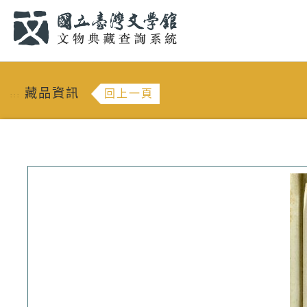
跳到主要內容
:::
藏品資訊
回上一頁
:::