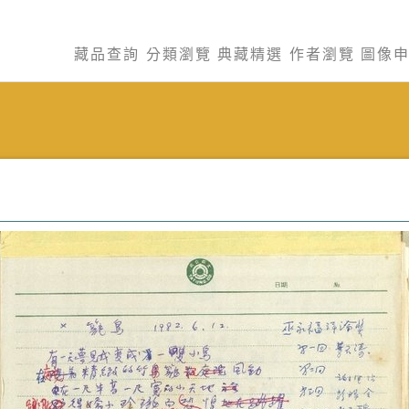
藏品查詢
分類瀏覽
典藏精選
作者瀏覽
圖像