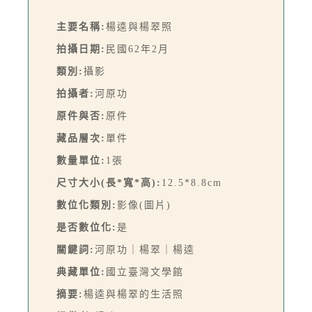
主要名稱:
楊逵與楊翠照
拍攝日期:
民國62年2月
類別:
攝影
拍攝者:
河原功
原件與否:
原件
藏品層次:
單件
數量單位:
1張
尺寸大小(長*寬*高):
12.5*8.8cm
數位化類別:
影像(圖片)
是否數位化:
是
關鍵詞:
河原功｜楊翠｜楊逵
典藏單位:
國立臺灣文學館
摘要:
楊逵與楊翠的生活照