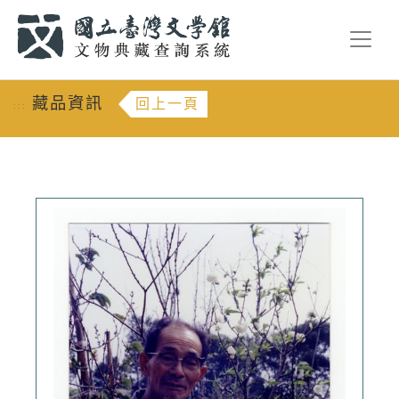
跳到主要內容
:::
藏品資訊
回上一頁
:::