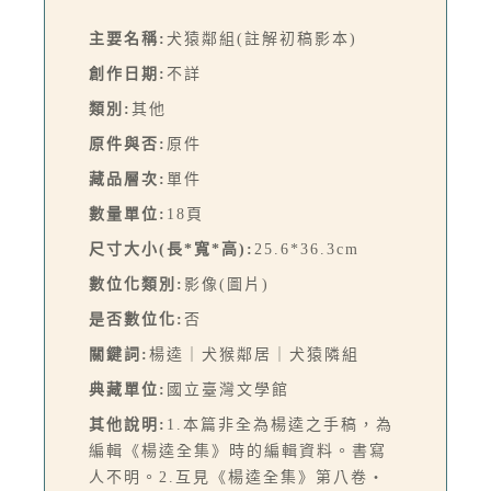
主要名稱:
犬猿鄰組(註解初稿影本)
創作日期:
不詳
類別:
其他
原件與否:
原件
藏品層次:
單件
數量單位:
18頁
尺寸大小(長*寬*高):
25.6*36.3cm
數位化類別:
影像(圖片)
是否數位化:
否
關鍵詞:
楊逵｜犬猴鄰居｜犬猿隣組
典藏單位:
國立臺灣文學館
其他說明:
1.本篇非全為楊逵之手稿，為
編輯《楊逵全集》時的編輯資料。書寫
人不明。2.互見《楊逵全集》第八卷‧