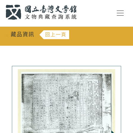
跳到主要內容
:::
藏品資訊
回上一頁
:::