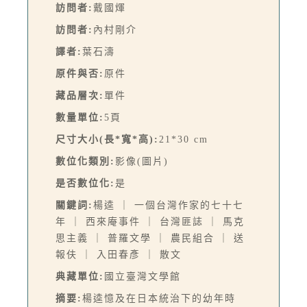
訪問者:
戴國煇
訪問者:
內村剛介
譯者:
葉石濤
原件與否:
原件
藏品層次:
單件
數量單位:
5頁
尺寸大小(長*寬*高):
21*30 cm
數位化類別:
影像(圖片)
是否數位化:
是
關鍵詞:
楊逵 ｜ 一個台灣作家的七十七
年 ｜ 西來庵事件 ｜ 台灣匪誌 ｜ 馬克
思主義 ｜ 普羅文學 ｜ 農民組合 ｜ 送
報伕 ｜ 入田春彥 ｜ 散文
典藏單位:
國立臺灣文學館
摘要:
楊逵憶及在日本統治下的幼年時