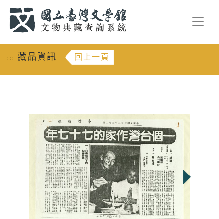
跳到主要內容
:::
藏品資訊
回上一頁
:::