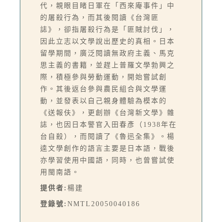
代，親眼目睹日軍在「西來庵事件」中
的屠殺行為，而其後閱讀《台灣匪
誌》，卻指屠殺行為是「匪賊討伐」，
因此立志以文學說出歷史的真相。日本
留學期間，廣泛閱讀無政府主義、馬克
思主義的書籍，並趕上普羅文學勃興之
際，積極參與勞動運動，開始嘗試創
作。其後返台參與農民組合與文學運
動，並發表以自己親身體驗為模本的
《送報伕》，更創辦《台灣新文學》雜
誌，也因日本警官入田春彥（1938年在
台自殺），而閱讀了《魯迅全集》。楊
逵文學創作的語言主要是日本語，戰後
亦學習使用中國語，同時，也曾嘗試使
用閩南語。
提供者:
楊建
登錄號:
NMTL20050040186