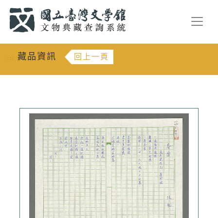
跳到主要內容
:::
藏品資訊
回上一頁
:::