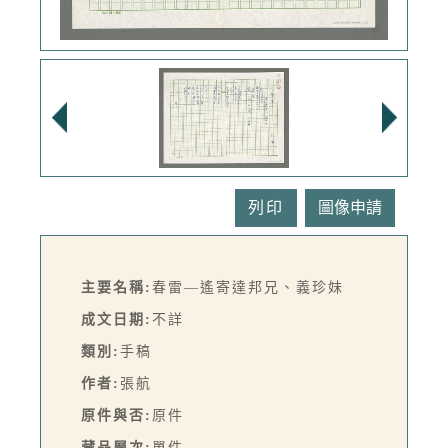
列印
主要名稱:
春雷—遙寄達邦兄、義珍妹
成文日期:
不詳
類別:
手稿
作者:
張航
原件與否:
原件
藏品層次:
單件