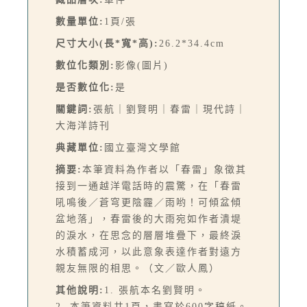
數量單位:
1頁/張
尺寸大小(長*寬*高):
26.2*34.4cm
數位化類別:
影像(圖片)
是否數位化:
是
關鍵詞:
張航｜劉賢明｜春雷｜現代詩｜
大海洋詩刊
典藏單位:
國立臺灣文學館
摘要:
本筆資料為作者以「春雷」象徵其
接到一通越洋電話時的震驚，在「春雷
吼鳴後／蒼穹更陰霾／雨哟！可傾盆傾
盆地落」，春雷後的大雨宛如作者潰堤
的淚水，在思念的層層堆疊下，最終淚
水積蓄成河，以此意象表達作者對遠方
親友無限的相思。（文／歐人鳳）
其他說明:
1. 張航本名劉賢明。
2. 本筆資料共1頁，書寫於600字稿紙。