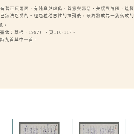
中有著正反兩面，有純真與虛偽、善意與邪惡、美感與醜陋，這
自己無法忍受的。經過種種惡性的摧殘後，最終將成為一隻落敗
紙。
：草根，1997），頁116-117。
事詩九首其中一首。