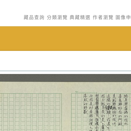
藏品查詢
分類瀏覽
典藏精選
作者瀏覽
圖像