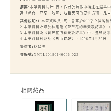
摘要:
本筆資料共計9行。作者於詩作中描述在選舉
獨「虛偽—邪惡—醜陋」這種反面的惡性循環，是
其他說明:
1.本筆資料共1頁，書寫於600字立祥牌稿
2.本筆資料收錄於林建隆《菅芒花的春天歌詩集》（臺北
3.本筆資料為《菅芒花的春天歌詩集》中，選戰紀
4.本筆資料刊載於《自由時報》，1996年4月20日。
提供者:
林建隆
登錄號:
NMTL20180140006-023
-相關藏品-