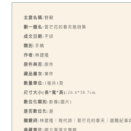
主要名稱:
野獸
劃一題名:
菅芒花的春天歌詩集
成文日期:
不詳
類別:
手稿
作者:
林建隆
原件與否:
原件
藏品層次:
單件
數量單位:
1張共1頁
尺寸大小(長*寬*高):
26.6*38.7cm
數位化類別:
影像(圖片)
是否數位化:
是
關鍵詞:
林建隆｜現代詩｜菅芒花的春天｜選戰紀事
典藏單位:
國立臺灣文學館