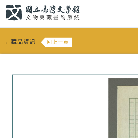
跳到主要內容
:::
藏品資訊
回上一頁
:::