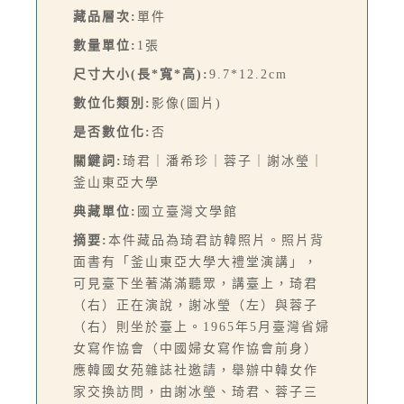
藏品層次:
單件
數量單位:
1張
尺寸大小(長*寬*高):
9.7*12.2cm
數位化類別:
影像(圖片)
是否數位化:
否
關鍵詞:
琦君｜潘希珍｜蓉子｜謝冰瑩｜
釜山東亞大學
典藏單位:
國立臺灣文學館
摘要:
本件藏品為琦君訪韓照片。照片背
面書有「釜山東亞大學大禮堂演講」，
可見臺下坐著滿滿聽眾，講臺上，琦君
（右）正在演說，謝冰瑩（左）與蓉子
（右）則坐於臺上。1965年5月臺灣省婦
女寫作協會（中國婦女寫作協會前身）
應韓國女苑雜誌社邀請，舉辦中韓女作
家交換訪問，由謝冰瑩、琦君、蓉子三