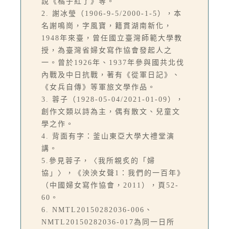
說《橘子紅了》等。
2. 謝冰瑩（1906-9-5/2000-1-5），本
名謝鳴崗，字風寶，籍貫湖南新化，
1948年來臺，曾任國立臺灣師範大學教
授，為臺灣省婦女寫作協會發起人之
一。曾於1926年、1937年參與國共北伐
內戰及中日抗戰，著有《從軍日記》、
《女兵自傳》等軍旅文學作品。
3. 蓉子（1928-05-04/2021-01-09），
創作文類以詩為主，偶有散文、兒童文
學之作。
4. 背面有字：釜山東亞大學大禮堂演
講。
5.參見蓉子，〈我所親炙的「婦
協」〉，《泱泱女聲1：我們的一百年》
（中國婦女寫作協會，2011），頁52-
60。
6. NMTL20150282036-006、
NMTL20150282036-017為同一日所