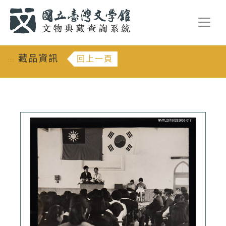
跳到主要內容
:::
藏品資訊
回上一頁
:::