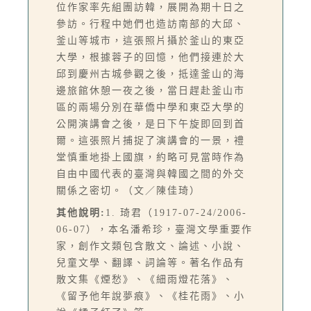
位作家率先組團訪韓，展開為期十日之
參訪。行程中她們也造訪南部的大邱、
釜山等城市，這張照片攝於釜山的東亞
大學，根據蓉子的回憶，他們接連於大
邱到慶州古城參觀之後，抵達釜山的海
邊旅館休憩一夜之後，當日趕赴釜山市
區的兩場分別在華僑中學和東亞大學的
公開演講會之後，是日下午旋即回到首
爾。這張照片捕捉了演講會的一景，禮
堂慎重地掛上國旗，約略可見當時作為
自由中國代表的臺灣與韓國之間的外交
關係之密切。（文／陳佳琦）
其他說明:
1. 琦君（1917-07-24/2006-
06-07），本名潘希珍，臺灣文學重要作
家，創作文類包含散文、論述、小說、
兒童文學、翻譯、詞論等。著名作品有
散文集《煙愁》、《細雨燈花落》、
《留予他年說夢痕》、《桂花雨》、小