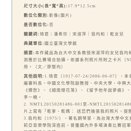
尺寸大小(長*寬*高):
17.9*12.5cm
數位化類別:
影像(圖片)
是否數位化:
否
關鍵詞:
琦君｜潘希珍｜宋淑萍｜翁均和｜乾女兒
典藏單位:
國立臺灣文學館
摘要:
本件藏品為台大中文系教授宋淑萍的女兒翁均
測應於比賽場合拍攝。依據系列照片所附之卡片（NMT
用。（文／廖堅均）
其他說明:
1.琦君（1917-07-24/2006-0
編審科長、中國文化學院副教授、中央大學、中興
《煙愁》、《細雨燈花落》、《留予他年說夢痕》
李一楠。
2. NMTL20150281486-001至-NMTL2
片上寫有「乾爹、乾媽： 送您們幾張我的照片，提醒您們
3.翁均和（1975/），著名鋼琴家，為台灣大學
莉亞音樂學院深造前，曾獲國內外多場演奏比賽冠