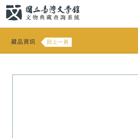
跳到主要內容
:::
藏品資訊
回上一頁
:::