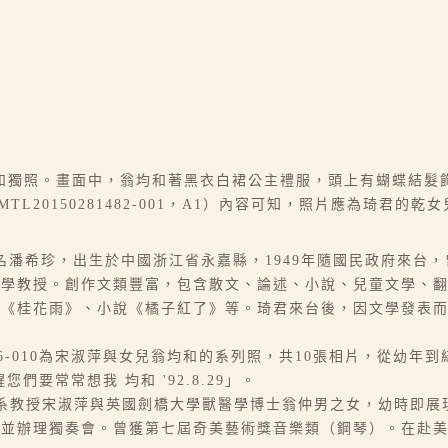
和獨照。畫面中，翁均和著黑衣白裙公主禮服，頭上有蝴蝶結髮
L20150281482-001，A1）內容可知，照片應為琦君的
6-07），本名潘希珍，出生於中國浙江省永嘉縣，1949年隨國民政府
大學教授。創作文類豐富，包含散文、論述、小說、兒童文學、
、《桂花雨》、小說《橘子紅了》等。琦君來台後，因文學發表
0150281486-010為宋淑萍與女兒翁均和的系列照，共10張相片，
要常常想我 均和 '92.8.29」。
中文系教授宋淑萍與英國劍橋大學獸醫學博士翁仲男之女，幼時即展
軍並辦理獨奏會。曾獲第七屆奇美藝術獎音樂類（鋼琴）。在赴