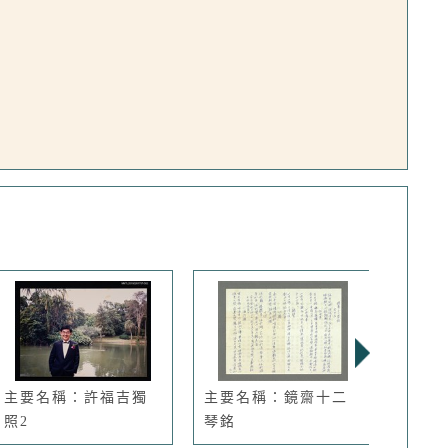
主要名稱：許福吉獨
主要名稱：鏡齋十二
主要
照2
琴銘