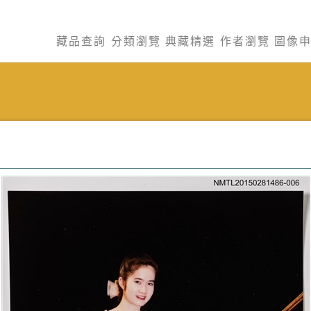
藏品查詢
分類瀏覽
典藏精選
作者瀏覽
圖像