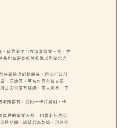
飾，倚靠著平台式演奏鋼琴一側，推
乾女兒翁均和寄給乾爹乾媽以慰遠念之
來台，曾任高檢處紀錄股長、司法行政部
翻譯、詞論等。著名作品有散文集
而與丈夫李唐基結緣，兩人育有一子
從幼年到結婚照都有，並附一卡片說明，卡
現卓越的鋼琴天賦，13歲赴紐約茱
美深造期間，認琦君為乾媽，現為鋼