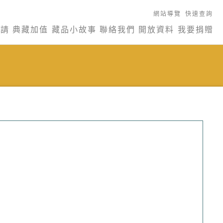
網站導覽
快速查詢
申請
典藏加值
藏品小故事
聯絡我們
開放資料
我要捐贈