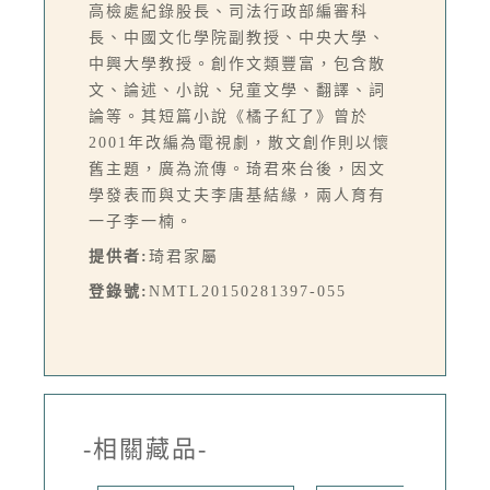
高檢處紀錄股長、司法行政部編審科
長、中國文化學院副教授、中央大學、
中興大學教授。創作文類豐富，包含散
文、論述、小說、兒童文學、翻譯、詞
論等。其短篇小說《橘子紅了》曾於
2001年改編為電視劇，散文創作則以懷
舊主題，廣為流傳。琦君來台後，因文
學發表而與丈夫李唐基結緣，兩人育有
一子李一楠。
提供者:
琦君家屬
登錄號:
NMTL20150281397-055
-相關藏品-