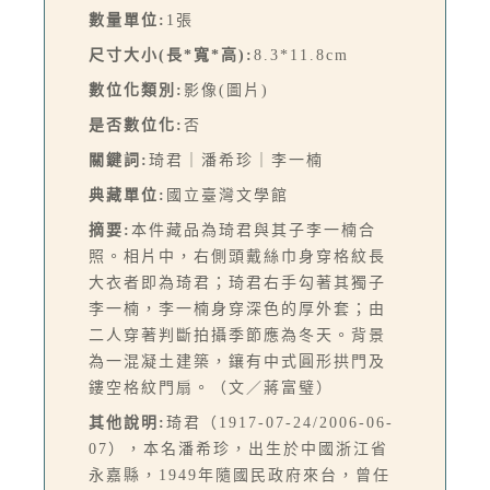
數量單位:
1張
尺寸大小(長*寬*高):
8.3*11.8cm
數位化類別:
影像(圖片)
是否數位化:
否
關鍵詞:
琦君｜潘希珍｜李一楠
典藏單位:
國立臺灣文學館
摘要:
本件藏品為琦君與其子李一楠合
照。相片中，右側頭戴絲巾身穿格紋長
大衣者即為琦君；琦君右手勾著其獨子
李一楠，李一楠身穿深色的厚外套；由
二人穿著判斷拍攝季節應為冬天。背景
為一混凝土建築，鑲有中式圓形拱門及
鏤空格紋門扇。（文／蔣富璧）
其他說明:
琦君（1917-07-24/2006-06-
07），本名潘希珍，出生於中國浙江省
永嘉縣，1949年隨國民政府來台，曾任