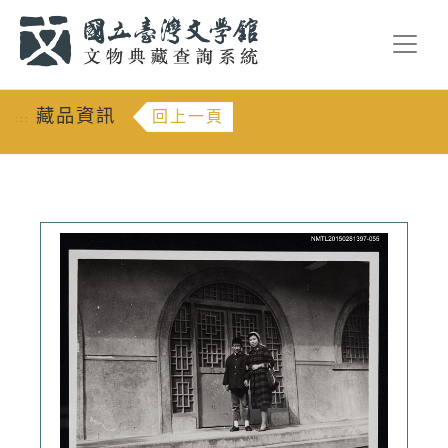
跳到主要內容
:::
藏品資訊
回上一頁
:::