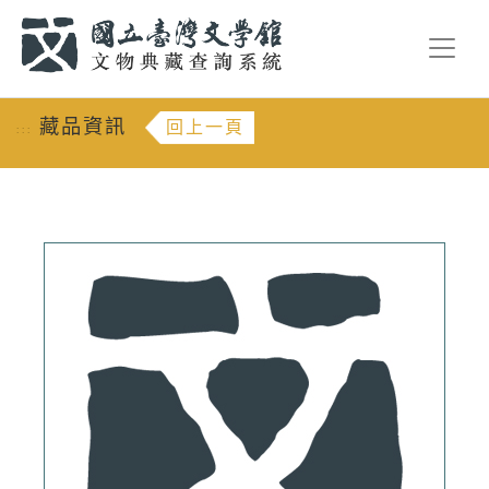
跳到主要內容
:::
藏品資訊
回上一頁
:::