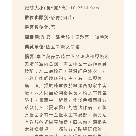
尺寸大小(長*寬*高):
10.2*14.9cm
數位化類別:
影像(圖片)
是否數位化:
否
關鍵詞:
琦君｜潘希珍｜吳玲瑤｜譚煥瑛
典藏單位:
國立臺灣文學館
摘要:
本件藏品為琦君與吳玲瑤和譚煥瑛
夫婦的室內合照。畫面中左一為作家吳
玲瑤；左二為琦君，著深紅色外衣；右
一為作家譚煥瑛的丈夫，右二為譚煥
瑛。照片攝於琦君位於紐澤西的家中客
廳，四人同坐於深褐色長木椅之布質坐
墊上。畫面中，背景右側淺色牆面掛有
落款何凡（夏承楹）的書法作品，正後
方牆面掛有一金框水墨畫局部，兩旁貼
有數片各式樹葉飾樣。四人前方深褐色
木質矮餐桌上，擺放各式陶瓷玩偶飾