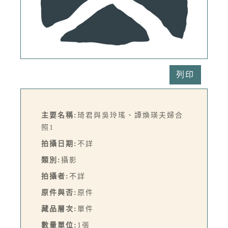
列印
主要名稱:
琦君與吳玲瑤、譚煥瑛夫婦合
照1
拍攝日期:
不詳
類別:
攝影
拍攝者:
不詳
原件與否:
原件
藏品層次:
單件
數量單位:
1張