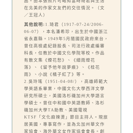
品。由本張照片可略知當時琦君與生活
在北美的作家文友們的交往情況。（文
／王冠人）
其他說明:
1.琦君（1917-07-24/2006-
06-07），本名潘希珍，出生於中國浙江
省永嘉縣。1949年5月隨國民政府來台，
曾任高檢處紀錄股長、司法行政處編審
科長，任教於中國文化學院等校。作品
有散文集《煙花愁》、《細雨燈花
落》、《留予他年說夢痕》、《桂花
雨》、小說《橘子紅了》等。
2.吳玲瑤（1951-04-08/），高雄師範大
學英語系畢業，中國文化大學西洋文學
研究所碩士，美國洛杉磯加州大學語言
學碩士。曾任中和國中英語教師、洛杉
磯加州大學TA助教、美國電視
KTSF「文化麻辣燙」節目主持人。現旅
居美國，專事寫作，並為北加州華文作
家協會、海外華文女作家協會會長。創