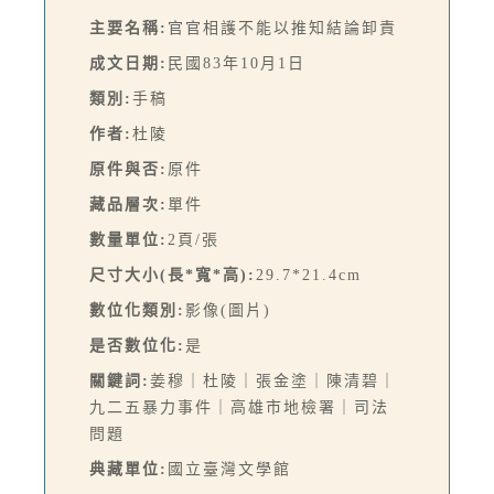
主要名稱:
官官相護不能以推知結論卸責
成文日期:
民國83年10月1日
類別:
手稿
作者:
杜陵
原件與否:
原件
藏品層次:
單件
數量單位:
2頁/張
尺寸大小(長*寬*高):
29.7*21.4cm
數位化類別:
影像(圖片)
是否數位化:
是
關鍵詞:
姜穆｜杜陵｜張金塗｜陳清碧｜
九二五暴力事件｜高雄市地檢署｜司法
問題
典藏單位:
國立臺灣文學館