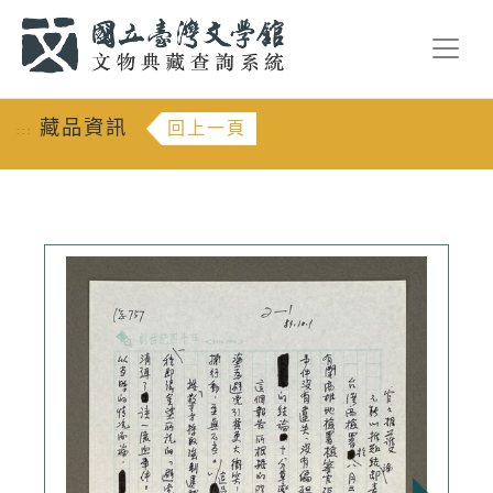
跳到主要內容
:::
藏品資訊
回上一頁
:::