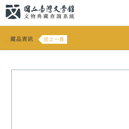
跳到主要內容
:::
藏品資訊
回上一頁
:::