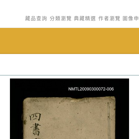
藏品查詢
分類瀏覽
典藏精選
作者瀏覽
圖像