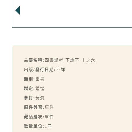
主要名稱:
四書聚考 下論下 十之六
出版/發行日期:
不詳
類別:
圖書
增定:
鍾惺
參訂:
黃澍
原件與否:
原件
藏品層次:
單件
數量單位:
1冊