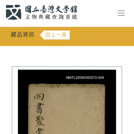
跳到主要內容
:::
藏品資訊
回上一頁
:::