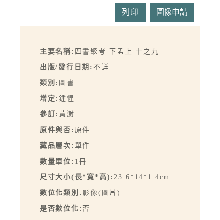
列印
主要名稱:
四書聚考 下孟上 十之九
出版/發行日期:
不詳
類別:
圖書
增定:
鍾惺
參訂:
黃澍
原件與否:
原件
藏品層次:
單件
數量單位:
1冊
尺寸大小(長*寬*高):
23.6*14*1.4cm
數位化類別:
影像(圖片)
是否數位化:
否