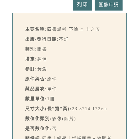
列印
主要名稱:
四書聚考 下論上 十之五
出版/發行日期:
不詳
類別:
圖書
增定:
鍾惺
參訂:
黃澍
原件與否:
原件
藏品層次:
單件
數量單位:
1冊
尺寸大小(長*寬*高):
23.8*14.1*2cm
數位化類別:
影像(圖片)
是否數位化:
否
關鍵詞:
四書｜經學｜增補四書人物聚考