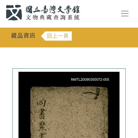
跳到主要內容
:::
藏品資訊
回上一頁
:::