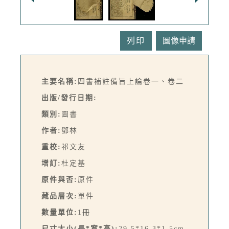
列印
主要名稱:
四書補註備旨上論卷一、卷二
出版/發行日期:
類別:
圖書
作者:
鄧林
重校:
祁文友
增訂:
杜定基
原件與否:
原件
藏品層次:
單件
數量單位:
1冊
尺寸大小(長*寬*高):
29.5*16.3*1.5cm