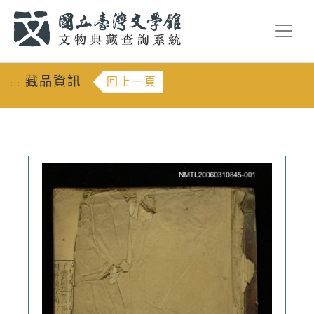
跳到主要內容
:::
藏品資訊
回上一頁
:::