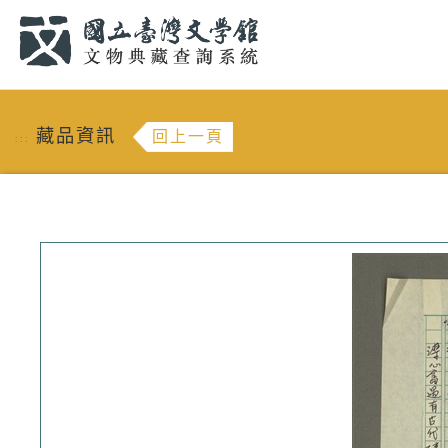
跳到主要內容
:::
藏品資訊
回上一頁
:::