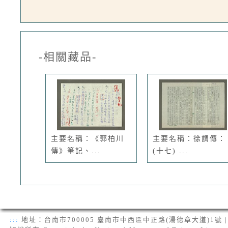
-相關藏品-
主要名稱：《郭柏川
主要名稱：徐謂傳：
傳》筆記、...
(十七) ...
:::
地址：台南市700005 臺南市中西區中正路(湯德章大道)1號 | 電話：(