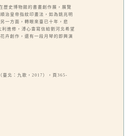
畬在歷史博物館的書畫創作展，展覽
了順治皇帝指紋印畫法，如為姚兆明
。另一方面，轉眼來臺已十年，悲
大利進修，溥心畬寫信給劉河北希望
水花卉創作，還有一段月琴的即興演
臺北：九歌，2017），頁365-