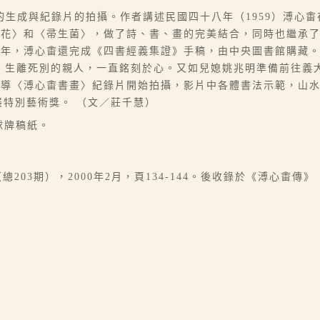
生成與紀錄片的拍攝。作者講述民國四十八年（1959）溥心
薑花〉和〈帚生菌〉，做了詩、書、畫的完美結合，同時也繼承
一年，溥心畬還完成《四書經義集證》手稿，由中央圖書館購藏
，生離死別的親人，一直銘刻於心。又如兒媳姚兆明準備前往義
編導〈溥心畬書畫〉紀錄片開始拍攝，影片中各體書法示範，山
展特別藝術獎。 （文／莊千慧）
金球牌稿紙。
203期），2000年2月，頁134-144。後收錄於《溥心畬傳》（