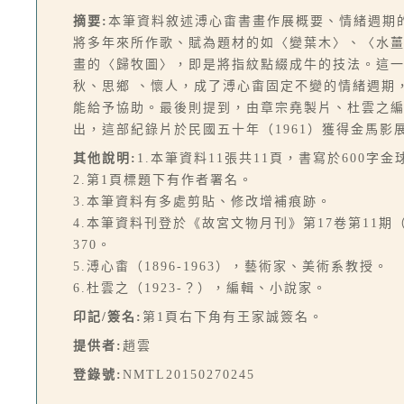
摘要:
本筆資料敘述溥心畬書畫作展概要、情緒週期的
將多年來所作歌、賦為題材的如〈變葉木〉、〈水
畫的〈歸牧圖〉，即是將指紋點綴成牛的技法。這
秋、思鄉 、懷人，成了溥心畬固定不變的情緒週期
能給予協助。最後則提到，由章宗堯製片、杜雲之
出，這部紀錄片於民國五十年（1961）獲得金馬影
其他說明:
1.本筆資料11張共11頁，書寫於600字
2.第1頁標題下有作者署名。
3.本筆資料有多處剪貼、修改增補痕跡。
4.本筆資料刊登於《故宮文物月刊》第17卷第11期（總
370。
5.溥心畬（1896-1963），藝術家、美術系教授。
6.杜雲之（1923-？），編輯、小說家。
印記/簽名:
第1頁右下角有王家誠簽名。
提供者:
趙雲
登錄號:
NMTL20150270245