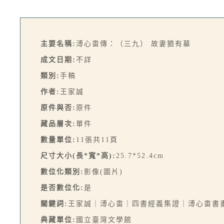
主要名稱:
溥心畬傳：（三九） 故妻猶有墓
成文日期:
不詳
類別:
手稿
作者:
王家誠
原件與否:
原件
藏品層次:
單件
數量單位:
11張共11頁
尺寸大小(長*寬*高):
25.7*52.4cm
數位化類別:
影像(圖片)
是否數位化:
是
關鍵詞:
王家誠｜溥心畬｜四書經義集證｜溥心畬書
典藏單位:
國立臺灣文學館