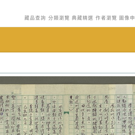
藏品查詢
分類瀏覽
典藏精選
作者瀏覽
圖像